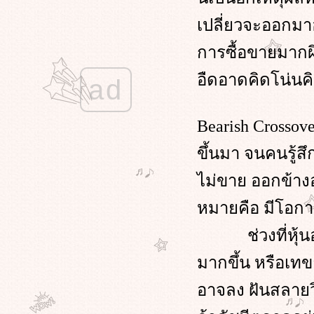
#เงินต่อเงิน1 #พรรณีเกษกมล
วันที่ราคาทองผันผวน
เปลี่ยวจะออกมา
#shareCatchtherhythmRea Rich
#Stock #PanneeKetkamon
การซื้อขายมากผิ
ช้ค่า P/E เป็นตัวตัดสินใจ
อืดอาดคิดโน่นคิ
การลงทุนแบบเน้นคุณค่า
ad
ความเสี่ยงการเล่นหุ้น
ทำไมต้องเล่นหุ้น ฝากธนาคารดีกว่า
Bearish Crossov
มั้
มือใหม่เล่นหุ้น
ขึ้นมา จนคนรู้สึ
Sideway เป็นเช่นไร
Gragh ราคาทอง Sideway
ไม่ขาย ออกข้าง
การเก็บออมเงินทองเพิ่มพูนมากขึ้น
ตามวัย ของคน gen B
หมายคือ มีโอก
641004 เดาแบบไร้ทิศทาง
640610 หุ้นที่ทนถือรอ แล้ววันนี้ได้
ช่วงที่หุ้นอยู
ทุนคืน
มากขึ้น หรือเทขา
หุ้นยอดฮิตในอดีต ยังมองเห็น
อนาคตไหม
อาจลง ฝันสลายว
หุ้นตัวยู แอ่งกระทะ ฟื้นคืนชีพ
คำถามว่า ซื้อหุ้นตอนราคาลง ดีไหม