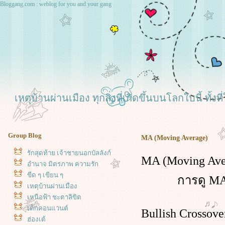
Bloggang.com : weblog for you and your gang
เหตุบ้านผ่านเมือง ทุกสิ่งที่เกิดขึ้นบนโลกใบนี้ ทั
Group Blog
MA (Moving Average)
รักสุดท้าย เจ้าชายนอกบัลลังก์
MA (Moving Aver
อำนาจ มิตรภาพ ความรัก
ขีด ๆ เขียน ๆ
การดู MA จะช่
เหตุบ้านผ่านเมือง
เหนือฟ้า ชะตาลิขิต
เด็กคอนแวนต์
Bullish Crossov
ฮ่องเต้