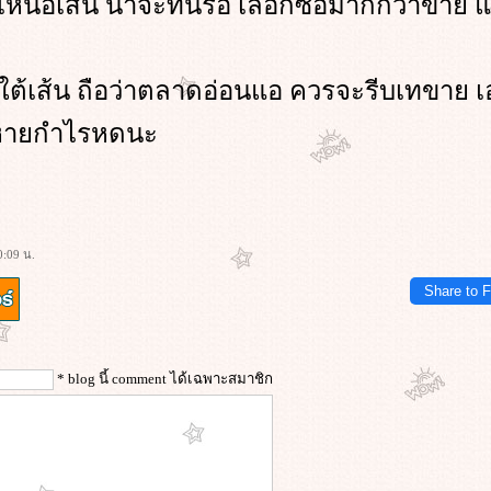
่เหนือเส้น น่าจะทนรอ เลือกซื้อมากกว่าขาย 
่ใต้เส้น ถือว่าตลาดอ่อนแอ ควรจะรีบเทขาย 
ุนหายกำไรหดนะ
0:09 น.
Share to 
* blog นี้ comment ได้เฉพาะสมาชิก