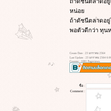
ถ้าดัชนีตลาดอยู
18-5-64 ทอง 1868
XD สำคัญ
หน่อ
640423 ซื้อตอนขาลงหรือขาขึ้น
หวังปันผล ยังชีพตอนเกษียณ
ถ้าดัชนีตลาดอยู
Ticker ราคาที่ซื้อขายในแต่ละช่วง
พอตัวดีกว่า ท
เวลา
640322 ค่า P/E
เม่าน้อย เล่นหุ้น ให้ได้เงิน
กำไรได้ เจ๊งได้เมื่อเล่นหุ้น
กำไรได้ เจ๊งได้เมื่อเล่นหุ้น
Create Date : 23 มกราคม 2564
รู้จักตลาดหลักทรัพย์ก่อนเล่นหุ้น
Last Update : 23 มกราคม 2564 6:0
Counter : 1081 Pageviews.
อารมณ์ที่ควบคุมการตัดสินใจ
หุ้น side way
เล่นกับเงินให้ได้เงิน
เริ่มเอาตัวเข้าไปพัวพันกับหุ้น
การใช้ RSI ควบคู่กับเส้นค่าเฉลี่
ชื่อ :
MACD
Comment :
เล่นหุ้นตามกระแส
640125 ครั้งหนึ่งนานมาแล้วกับการ
ซื้อหุ้น THAI
หมีหรือกระทิง ดีกว่ากัน