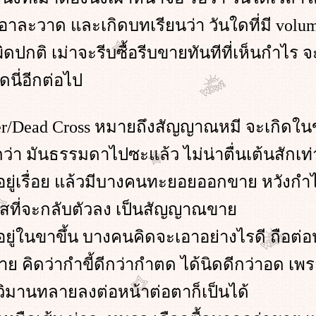
อาละวาด และเกิดบทเรียนว่า วันใดที่มี vol
ดปกติ เม่าจะรีบซื้อรีบขายทันทีที่เห็นกำไร จ
ดนี่อีกต่อไป
er/Dead Cross หมายถึงสัญญาณหมี จะเกิดในขา
กว่า มันธรรมดาไปซะแล้ว ไม่น่าตื่นเต้นสักเท่
อยู่เรื่อย แล้วมีบางคนทะยอยออกขาย หวังกำ
าสที่จะกลับตัวลง เป็นสัญญาณขา
่ในขาขึ้น บางคนคิดจะเอาอย่างไรดี ถือต่อห
ย คิดว่ากำขี้ดีกว่ากำตด ได้นิดดีกว่าอด เพราะ
ิมานทลายลงต่อหน้าต่อตาก็เป็นได้