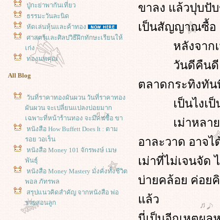
ขาลง แล้วปุบปับ
ปู่กะย่าพากันเที่ยว
ธรรมะวันละนิด
เป็นสัญญาณซื้อ
หัดเล่นหุ้นและค้าทอง
ศาสตร์และศิลปวิธีฝึกทักษะเรียนให้
หลังจากเม่าเ
เก่ง
ทองนพคุณ
วันดีคืนดี มีข่
All Blog
ตลาดกระทิงทันท
วันที่ราคาทองผันผวน วันที่ราคาทอง
เป็นไงเป็นกัน 
ผันผวน จะเปลี่ยนแปลงบ่อยมาก
เฉพาะที่หน้าร้านทอง จะมีคนซื้อ ขา
เม่าหลายตัวกล้
หนังสือ How Buffett Does It : ตาม
รอย วอเร็น
อาละวาด อาจได
หนังสือ Money 101 จักรพงษ์ เมษ
เม่าที่ไม่เจนจั
พันธุ์
หนังสือ Money Mastery มั่งคั่งทั้งชีวิต
บ่ายคล้อย ค่อยคิ
พอล ภัทรพล
สรุปแนวคิดสำคัญ จากหนังสือ พ่อ
ล้ว
รวยสอนลูก
#เงินต่อเงิน #พรรณีเกษกมล
นี่เป็นอีกเหตุผลห