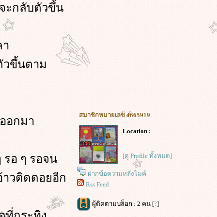
จะกลับตัวขึ้น
ลา
ัวขึ้นตาม
สมาชิกหมายเลข 4665919
ยวออกมา
Location :
[ดู Profile ทั้งหมด]
 ๆ รอ ๆ รอจน
ฝากข้อความหลังไมค์
 อ้าวติดดอยอีก
Rss Feed
ผู้ติดตามบล็อก : 2 คน [
?
]
ดที่กระทิง