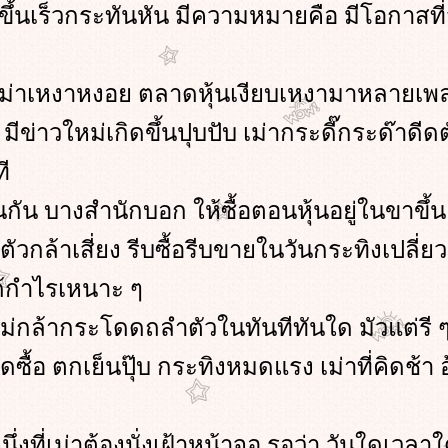
ขึ้นเร็วกระทันหัน มีความหมายคือ มีโอกาสที่
หงาหงอย ตลาดหุ้นเงียบเหงามาหลายเพ
าวใหม่เกิดขึ้นปุบปับ เม่ากระดี๊กระด๊าดีดต
ี
บางสำนักบอก ให้ซื้อตอนหุ้นอยู่ในขาขึ้น
าเสี่ยง รีบซื้อรีบขายในวันกระทิงเปลี่
้กำไรเหนาะ ๆ
ด ไม่กล้ากระโดดถลำตัวในทันทีทันใด มัวแต่รี
ดซื้อ ตกเย็นปุ๊บ กระทิงหมดแรง เม่าที่คิดช้า
นึ่งที่เม่าต้องนั่งเฝ้าหน้าจอ รอว่า วันใดเวลาใ