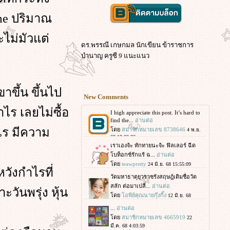
ume ปริมาณ
ะไม่มัวแต่
ดร.พรรณี เกษกมล นักเขียน ข้าราชการ
บำนาญ ครูซี 9 แนะแนว
ขึ้น ขึ้นไป
New Comments
าไร เลยไม่ซื้อ
ไร มีความ
วังกำไรที่
วันพรุ่ง หุ้น