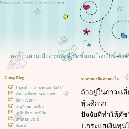
Bloggang.com : weblog for you and your gang
เหตุบ้านผ่านเมือง ทุกสิ่งที่เกิดขึ้นบนโลกใบนี้ ทั
Group Blog
ราคาทองผันตามอะไร
รักสุดท้าย เจ้าชายนอกบัลลังก์
ถ้าอยู่ในภาวะเส
อำนาจ มิตรภาพ ความรัก
ขีด ๆ เขียน ๆ
หุ้นดีกว่า
เหตุบ้านผ่านเมือง
ปัจจัยที่ทำให้ด
เหนือฟ้า ชะตาลิขิต
เด็กคอนแวนต์
1.กระแสเงินทุนไห
ฮ่องเต้