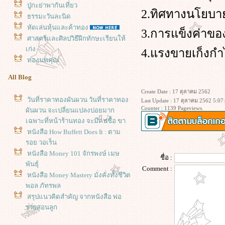
ปู่กะย่าพากันเที่ยว
2.ทิศทางนโยบา
ธรรมะวันละนิด
หัดเล่นหุ้นและค้าทอง
3.การแข็งค่าขอ
ศาสตร์และศิลปวิธีฝึกทักษะเรียนให้
เก่ง
4.แรงขายเก็งก
ทองนพคุณ
All Blog
Create Date : 17 ตุลาคม 2562
วันที่ราคาทองผันผวน วันที่ราคาทอง
Last Update : 17 ตุลาคม 2562 5:07
Counter : 1139 Pageviews.
ผันผวน จะเปลี่ยนแปลงบ่อยมาก
เฉพาะที่หน้าร้านทอง จะมีคนซื้อ ขา
หนังสือ How Buffett Does It : ตาม
รอย วอเร็น
หนังสือ Money 101 จักรพงษ์ เมษ
ชื่อ :
พันธุ์
Comment :
หนังสือ Money Mastery มั่งคั่งทั้งชีวิต
พอล ภัทรพล
สรุปแนวคิดสำคัญ จากหนังสือ พ่อ
รวยสอนลูก
#เงินต่อเงิน #พรรณีเกษกมล