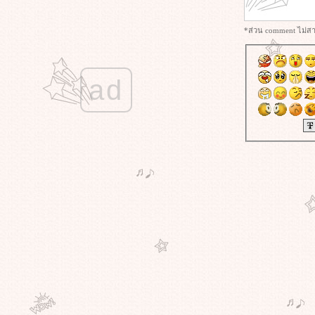
#เงินต่อเงิน1 #พรรณีเกษกมล
วันที่ราคาทองผันผวน
*ส่วน comment ไม่สาม
#shareCatchtherhythmRea Rich
#Stock #PanneeKetkamon
ช้ค่า P/E เป็นตัวตัดสินใจ
การลงทุนแบบเน้นคุณค่า
ad
ความเสี่ยงการเล่นหุ้น
ทำไมต้องเล่นหุ้น ฝากธนาคารดีกว่า
มั้
มือใหม่เล่นหุ้น
Sideway เป็นเช่นไร
Gragh ราคาทอง Sideway
การเก็บออมเงินทองเพิ่มพูนมากขึ้น
ตามวัย ของคน gen B
641004 เดาแบบไร้ทิศทาง
640610 หุ้นที่ทนถือรอ แล้ววันนี้ได้
ทุนคืน
หุ้นยอดฮิตในอดีต ยังมองเห็น
อนาคตไหม
หุ้นตัวยู แอ่งกระทะ ฟื้นคืนชีพ
คำถามว่า ซื้อหุ้นตอนราคาลง ดีไหม