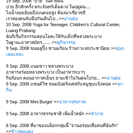
19 Sep. 2008 “ปาย” ในสายฝน
ปาย อีกสักครั้ง พระจันทร์เต็มดวง ในฤดูฝน....
ไอน้ำลอยอ้อยอิ่งบนดอยสูง ท้องนาเขียวขจี
เราสองคนจับมือกันเดินไป...>>
อ่านต่อ
10 Sep. 2008 Yoga for Teenager, Children's Cultural Center,
Luang Prabang
ฉันริเริ่มกิจกรรมสอนโยคะให้กับเด็กที่หลวงพระบาง
นฐานะอาสาสมัคร....... >>
ดูกิจกรรม
9 Sep. 2008 ขนมคู่ปิ้ง ชานมร้อน ร้านกาแฟประชานิยม >>
อุ่นๆ
เลยแหละ
9 Sep. 2008 แนมขาว หลวงพระบาง
อาหารอร่อยหลวงพระบาง เป็นอาหารเบาๆ
กินร้อนๆ ตอนอากาศเย็นๆ ยามเช้าในวันฝนโปรย... >>
อ่านต่อ
9 Sep. 2008 แซนด์วิช ขนมปังฝรั่งเศสกับหมูชุบแป้งทอด >>
น่า
กิน
9 Sep. 2008 Mini Burger >>
อาหารสุขภาพ
9 Sep. 2008 อาหารธรรมชาติ เพิ่มน้ำหนัก >>
ทำง่า
8 Sep. 2008 ที่มาของบล็อกกลุ่มนี้ "จานอร่อยเพื่อคนที่ฉันรัก"
>>
ข้าวหมูแดง