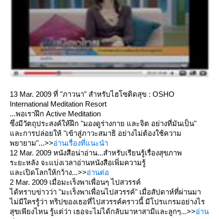
13 Mar. 2009 ที่ "ภาวนา" สำหรับไฮโซติดสุข : OSHO
International Meditation Resort
...พอเราฝึก Active Meditation
ซึ่งมีวัตถุประสงค์ให้ฝึก "มองดูร่างกาย และจิต อย่างที่มันเป็น"
ละการปล่อยให้ "เข้าสู่ภาวะสมาธิ อย่างไม่ต้องใช้ความ
พยายาม"...>>
อ่านเรื่องที่แนะนำ
12 Mar. 2009 หนังสือน่าอ่าน...สำหรับเรียนรู้เรื่องสุขภาพ
ระยะหลัง จะแบ่งเวลาอ่านหนังสือเพิ่มความรู้
ละเปิดโลกให้กว้าง...>>
อ่านต่อ
2 Mar. 2009 เมื่อมะเร็งพาเพื่อนๆ ไปสวรรค์
ได้ทราบข่าวว่า "มะเร็งพาเพื่อนไปสวรรค์" เมื่อสัปดาห์ที่ผ่านมา
ไม่มีใครรู้ว่า ทริปของเธอที่ไปสวรรค์คราวนี้ มีโปรแกรมอย่างไร
สุขเพียงไหน รู้แต่ว่า เธอจะไม่ได้กลับมาหาสามีและลูกๆ...>>
อ่าน