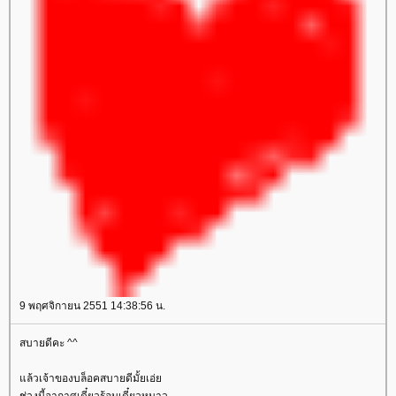
9 พฤศจิกายน 2551 14:38:56 น.
สบายดีคะ ^^
ล้วเจ้าของบล็อคสบายดีมั้ยเอ่
ช่วงนี้อากาศเดี๋ยวร้อนเดี๋ยวหนาว