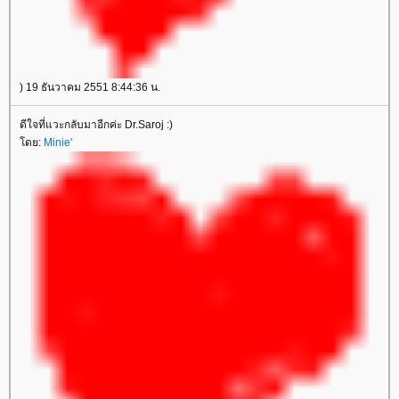
) 19 ธันวาคม 2551 8:44:36 น.
ดีใจที่แวะกลับมาอีกค่ะ Dr.Saroj :)
ดย:
Minie'