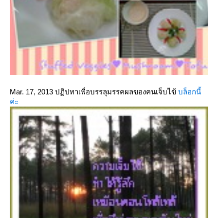
Mar. 17, 2013 ปฏิปทาเพื่อบรรลุมรรคผลของคนเจ็บไข้
บล็อกนี้
ค่ะ