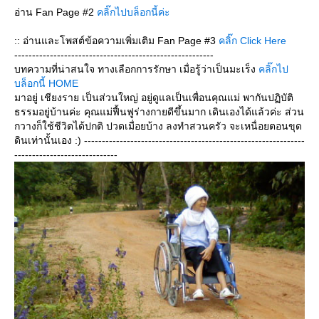
อ่าน Fan Page #2
คลิ๊กไปบล็อกนี้ค่ะ
:: อ่านและโพสต์ข้อความเพิ่มเติม Fan Page #3
คลิ๊ก Click Here
--------------------------------------------------------
บทความที่น่าสนใจ ทางเลือกการรักษา เมื่อรู้ว่าเป็นมะเร็ง
คลิ๊กไป
บล็อกนี้
HOME
มาอยู่ เชียงราย เป็นส่วนใหญ่ อยู่ดูแลเป็นเพื่อนคุณแม่ พากันปฏิบัติ
ธรรมอยู่บ้านค่ะ คุณแม่ฟื้นฟูร่างกายดีขึ้นมาก เดินเองได้แล้วค่ะ ส่วน
กวางก็ใช้ชีวิตได้ปกติ ปวดเมื่อยบ้าง ลงทำสวนครัว จะเหนื่อยตอนขุด
ดินเท่านั้นเอง :) --------------------------------------------------------------
-----------------------------