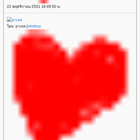
22 พฤศจิกายน 2551 16:49:50 น.
ดย: อาเจล (
mlmboy