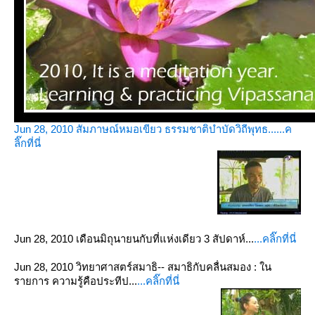
Jun 28, 2010 สัมภาษณ์หมอเขี
ว ธรรมช
าติบำบัดวิถีพุทธ...
...ค
ลิ๊กที่นี่
Jun 28, 2010 เดือนมิถุนายนกับที่แห่งเดียว 3 สัปดาห์...
...คลิ๊กที่นี่
Jun 28, 2010 วิทยาศาสตร์สมาธิ-- สมาธิกับคลื่นสมอง : ใน
รายการ ความรู้คือประทีป...
...คลิ๊กที่นี่