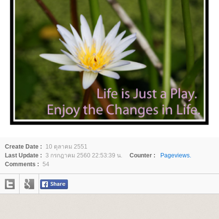
Create Date :
10 ตุลาคม 2551
Last Update :
3 กรกฎาคม 2560 22:53:39 น.
Counter :
Pageviews.
Comments :
54