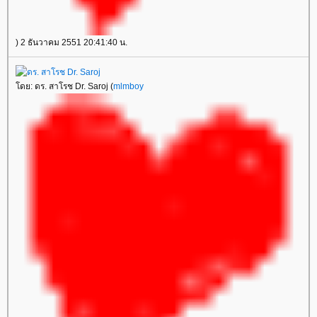
) 2 ธันวาคม 2551 20:41:40 น.
ดย: ดร. สาโรช Dr. Saroj (
mlmboy