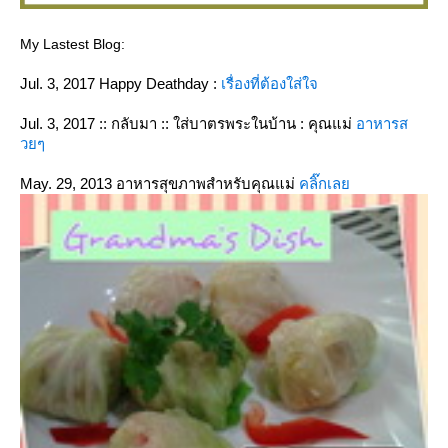
My Lastest Blog:
Jul. 3, 2017 Happy Deathday :
เรื่องที่ต้องใส่ใจ
Jul. 3, 2017 :: กลับมา :: ใส่บาตรพระในบ้าน : คุณแม่
อาหารส
วยๆ
May. 29, 2013 อาหารสุขภาพสำหรับคุณแม่
คลิ๊กเล