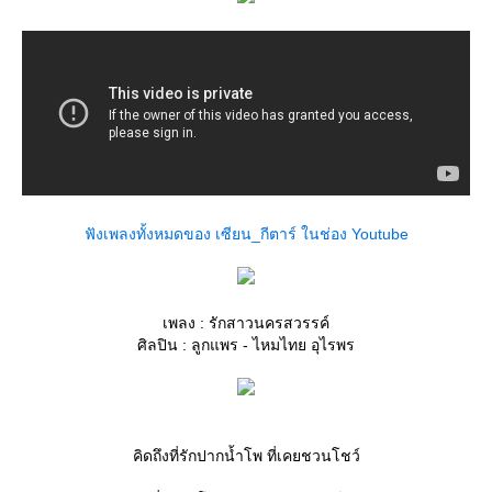
ฟังเพลงทั้งหมดของ เซียน_กีตาร์ ในช่อง Youtube
เพลง : รักสาวนครสวรรค์
ศิลปิน : ลูกแพร - ไหมไทย อุไรพร
คิดถึงที่รักปากน้ำโพ ที่เคยชวนโชว์