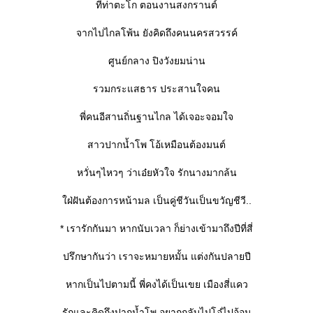
ที่ท่าตะโก ตอนงานสงกรานต์
จากไปไกลโพ้น ยังคิดถึงคนนครสวรรค์
ศูนย์กลาง ปิงวังยมน่าน
รวมกระแสธาร ประสานใจคน
พี่คนอีสานถิ่นฐานไกล ได้เจอะจอมใจ
สาวปากน้ำโพ โอ้เหมือนต้องมนต์
หวั่นๆไหวๆ ว่าเอ๋ยหัวใจ รักนางมากล้น
ฝ่ฝันต้องการหน้ามล เป็นคู่ชีวันเป็นขวัญชีวี..
* เรารักกันมา หากนับเวลา ก็ย่างเข้ามาถึงปีที่สี่
ปรึกษากันว่า เราจะหมายหมั้น แต่งกันปลายปี
หากเป็นไปตามนี้ พี่คงได้เป็นเขย เมืองสี่แคว
รักและคิดถึงปากน้ำโพ อยากกลับไปโอ๋ไปอ้อน