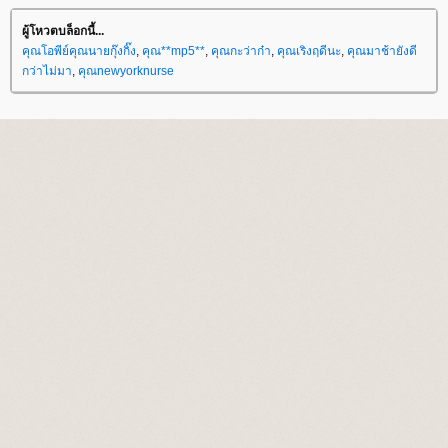
ผู้โหวตบล็อกนี้...
คุณโอพีย์คุณนายกุ๊งกิ๊ง
,
คุณ**mp5**
,
คุณกะว่าก๋า
,
คุณเริงฤดีนะ
,
คุณมาช้ายังดี
กว่าไม่มา
,
คุณnewyorknurse