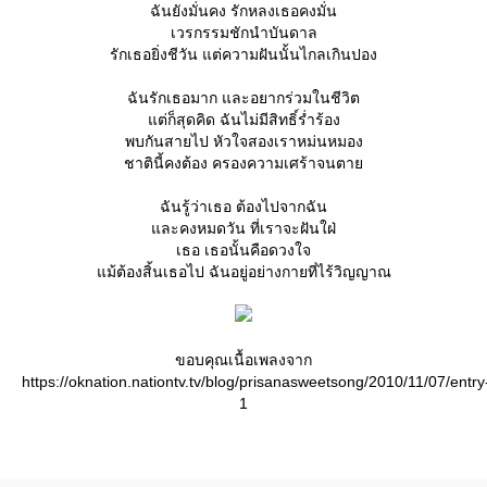
ฉันยังมั่นคง รักหลงเธอคงมั่น
เวรกรรมชักนำบันดาล
รักเธอยิ่งชีวัน แต่ความฝันนั้นไกลเกินปอง
ฉันรักเธอมาก และอยากร่วมในชีวิต
ต่ก็สุดคิด ฉันไม่มีสิทธิ์ร่ำร้อง
พบกันสายไป หัวใจสองเราหม่นหมอง
ชาตินี้คงต้อง ครองความเศร้าจนตา
ฉันรู้ว่าเธอ ต้องไปจากฉัน
ละคงหมดวัน ที่เราจะฝันใฝ่
เธอ เธอนั้นคือดวงใจ
ม้ต้องสิ้นเธอไป ฉันอยู่อย่างกายที่ไร้วิญญาณ
ขอบคุณเนื้อเพลงจาก
https://oknation.nationtv.tv/blog/prisanasweetsong/2010/11/07/entry
1