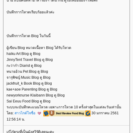
ป้าอิ๋วเป็นคนที่ทำอาหารมังฯ ได้น่ากิน ดูไม่เหมือนมังฯ เลยค่ะ
บันทึกการโหวตเรียบร้อยแล้วค่ะ
บันทึกการโหวต Blog ในวันนี้
ผู้เขียน Blog หมวดเนื้อหา Blog ได้รับโหวต
haiku Art Blog ดู Blog
JinnyTent Travel Blog ดู Blog
กะว่าก๋า Diarist ดู Blog
ทนายอ้วน Pet Blog ดู Blog
จารุพิชญ์ Music Blog ดู Blog
jackfruit_k Book Blog ดู Blog
kae+aoe Parenting Blog ดู Blog
newyorknurse Klaibann Blog ดู Blog
Sai Eeuu Food Blog ดู Blog
ระบบจะบันทึกคะแนนโหวต เฉพาะการโหวต 10 ครั้งล่าสุดในแต่ละวันเท่านั้น
ดย:
สาวไกด์ใจซื่อ
30 มกราคม 2561
12:56:14 น.
เก๋ไก๋ตรงที่เป็นมังสวิรัติเลยนะคะ