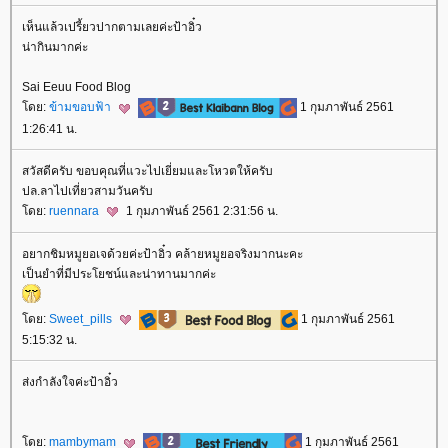
เห็นแล้วเปรี้ยวปากตามเลยค่ะป้าอิ๋ว
น่ากินมากค่ะ
Sai Eeuu Food Blog
ดย:
ข้ามขอบฟ้า
1 กุมภาพันธ์ 2561
1:26:41 น.
สวัสดีครับ ขอบคุณที่แวะไปเยี่ยมและโหวตให้ครับ
ปล.ลาไปเที่ยวสามวันครับ
ดย:
ruennara
1 กุมภาพันธ์ 2561 2:31:56 น.
อยากชิมหมูยอเจด้วยค่ะป้าอิ๋ว คล้ายหมูยอจริงมากนะคะ
เป็นยำที่มีประโยชน์และน่าทานมากค่ะ
ดย:
Sweet_pills
1 กุมภาพันธ์ 2561
5:15:32 น.
ส่งกำลังใจค่ะป้าอิ๋ว
ดย:
mambymam
1 กุมภาพันธ์ 2561