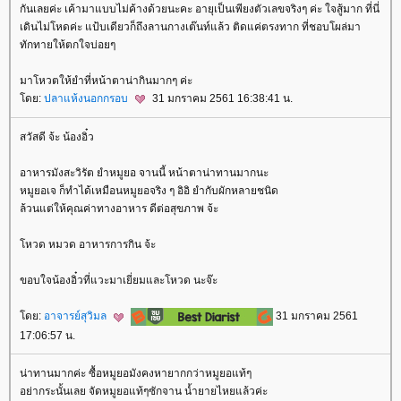
กันเลยค่ะ เค้ามาแบบไม่ค้างด้วยนะคะ อายุเป็นเพียงตัวเลขจริงๆ ค่ะ ใจสู้มาก ที่นี่
เดินไม่โหดค่ะ แป้บเดียวก็ถึงลานกางเต๊นท์แล้ว ติดแค่ตรงทาก ที่ชอบโผล่มา
ทักทายให้ตกใจบ่อยๆ
มาโหวตให้ยำที่หน้าตาน่ากินมากๆ ค่ะ
ดย:
ปลาแห้งนอกกรอบ
31 มกราคม 2561 16:38:41 น.
สวัสดี จ้ะ น้องอิ๋ว
อาหารมังสะวิรัต ยำหมูยอ จานนี้ หน้าตาน่าทานมากนะ
หมูยอเจ ก็ทำได้เหมือนหมูยอจริง ๆ อิอิ ยำกับผักหลายชนิด
ล้วนแต่ให้คุณค่าทางอาหาร ดีต่อสุขภาพ จ้ะ
หวด หมวด อาหารการกิน จ้ะ
ขอบใจน้องอิ๋วที่แวะมาเยี่ยมและโหวด นะจ๊ะ
ดย:
อาจารย์สุวิมล
31 มกราคม 2561
17:06:57 น.
น่าทานมากค่ะ ซื้อหมูยอมังคงหายากกว่าหมูยอแท้ๆ
อย่ากระนั้นเลย จัดหมูยอแท้ๆซักจาน น้ำยายไหยแล้วค่ะ