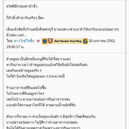
สวัสดีอีกรอบค่าป้าอิ๋ว
ก็ป้าอิ๋วทำน่ากินจริงๆ นี่คะ
เห็นแล้วคิดถึงร้านหนึ่งที่เพชรบุรี ขายเฉพาะช่วงเจ ทำได้น่ากินและอร่อยมากๆ
ด้วยค่ะ แฮร่...
ดย:
สาวไกด์ใจซื่อ
30 มกราคม 2561
19:40:17 น.
ำหมูยอ เป็นอีกหนึ่งเมนูที่กินได้เรื่อย ๆ นะคะ
หากินง่าย แต่ว่ายำหมูยอแบบมังสวิรัตจินยังไม่เคยกินค่ะ
เคยกินแต่ยำหมูยอจริง ๆ
ไม่ก็ยำวุ้นเส้นใส่หมูยอเยอะ ๆ ประมาณนี้
ร้านอาหารเจที่จินเคยไปซื้อ
ไม่ไกลจากที่จินอยู่เท่าไหร่
เคยไปบ้าง ตามอารมณ์อยากกินอาหารเจค่ะ
บบตักใส่จานเท่าไหร่ก็ได้ จ่ายตามน้ำหนักที่ชั่ง
ตักมากก็จ่ายมาก ส่วนใหญ่จะเน้นผัก ๆ มีซุปข้าวโพดที่ชอบกิน
บางอย่างอร่อยมาก ไม่รู้สึกว่าทานอาหารเจเลยค่ะ
จินไม่ได้กินตามเทศกาล กินเพราะอยากกินมากกว่า