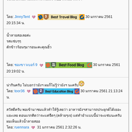
ดย:
JinnyTent
30 มกราคม 2561
20:15:34 น.
น้ำลายสอเลยค่ะ
รสแซ่บๆๆ
ตักข้าวร้อนๆมารอนะคะคุณอิ๋ว
ดย:
ซองขาวเบอร์ 9
30 มกราคม 2561
20:19:02 น.
น่ากินครับ ไม่บอกว่ามังฯ ผมก็ไม่รู้ว่ามังฯ นะครับ
ดย:
toor36
30 มกราคม 2561 21:13:24
น.
สวัสดีครับ พอเข้ามาชมแล้วทำให้รู้เลยว่า อาหารมังฯสามารถประยุกต์ได้เยอะ
ะเลย ตอนแรกคิดว่าจะแค่จืดๆ (คล้ายๆเจ) แต่ทำยำแบบนี้น่าจะแซ่บนะครับ
ผมเห็นแล้วน้ำลายสออ
ดย:
ruennara
31 มกราคม 2561 2:32:26 น.