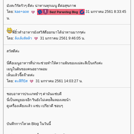
มังสะวิรัตรัวๆ ดีค่ะ น่าทานทุกเมนู ดีต่อสุขภาพ
ดย:
kae+aoe
31 มกราคม 2561 8:33:45
น.
พี่อิ๋วทำอาหารมังสวิลัตืออกมาได้น่าทานมากๆค่ะ
ดย:
ล้งเล้งลัลล้า
31 มกราคม 2561 9:46:05 น.
สวัสดีค่ะ
นี่คือเมนูอาหารที่น่าจะช่วยทำให้ความฝันของแม่ตะลีเป็นจริงค่ะ
เมนูในฝันของคนอยากผอม
เห็นแล้วจี๊ดจ๊าดค่ะ
ดย:
ตะลีกีปัส
31 มกราคม 2561 14:03:27 น.
ชอบอาหารประเภทยำๆ ค่ามันแซ่บดี
นี่เป็นหมูยอเจอีก รินยังไม่เคยล้ิมลองเลยน้า
ดูเครื่องเคียงแล้ว แซ่บ เปรียวดี ชอบๆ
บันทึกการโหวต Blog ในวันนี้