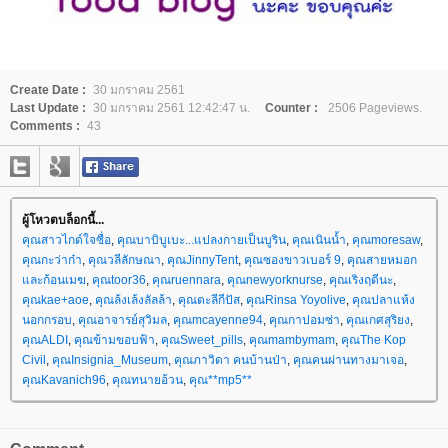
Create Date :
30 มกราคม 2561
Last Update :
30 มกราคม 2561 12:42:47 น.
Counter :
2506 Pageviews.
Comments :
43
ผู้โหวตบล็อกนี้...
คุณสาวไกด์ใจซื่อ
,
คุณบาบิบูเบะ...แปลงกายเป็นบูริน
,
คุณเนินน้ำ
,
คุณmoresaw
,
คุณกะว่าก๋า
,
คุณวลีลักษณา
,
คุณJinnyTent
,
คุณซองขาวเบอร์ 9
,
คุณสายหมอก
ละก้อนเมฆ
,
คุณtoor36
,
คุณruennara
,
คุณnewyorknurse
,
คุณเริงฤดีนะ
,
คุณkae+aoe
,
คุณล้งเล้งลัลล้า
,
คุณตะลีกีปัส
,
คุณRinsa Yoyolive
,
คุณปลาแห้ง
นอกกรอบ
,
คุณอาจารย์สุวิมล
,
คุณmcayenne94
,
คุณกาปอมซ่า
,
คุณเกศสุริยง
,
คุณALDI
,
คุณข้ามขอบฟ้า
,
คุณSweet_pills
,
คุณmambymam
,
คุณThe Kop
Civil
,
คุณInsignia_Museum
,
คุณภาวิดา คนบ้านป่า
,
คุณคนผ่านทางมาเจอ
,
คุณKavanich96
,
คุณทนายอ้วน
,
คุณ**mp5**