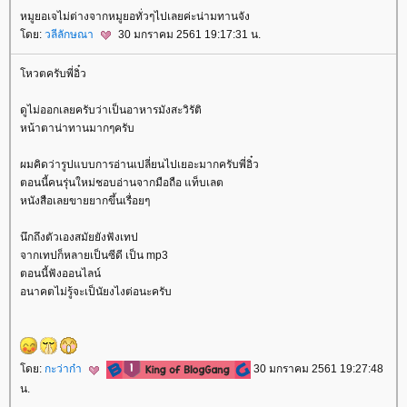
หมูยอเจไม่ต่างจากหมูยอทั่วๆไปเลยค่ะน่ามทานจัง
ดย:
วลีลักษณา
30 มกราคม 2561 19:17:31 น.
หวตครับพี่อิ๋ว
ดูไม่ออกเลยครับว่าเป็นอาหารมังสะวิรัติ
หน้าตาน่าทานมากๆครับ
ผมคิดว่ารูปแบบการอ่านเปลี่ยนไปเยอะมากครับพี่อิ๋ว
ตอนนี้คนรุ่นใหม่ชอบอ่านจากมือถือ แท็บเลต
หนังสือเลยขายยากขึ้นเรื่อยๆ
นึกถึงตัวเองสมัยยังฟังเทป
จากเทปก็หลายเป็นซีดี เป็น mp3
ตอนนี้ฟังออนไลน์
อนาคตไม่รู้จะเป็นัยงไงต่อนะครับ
ดย:
กะว่าก๋า
30 มกราคม 2561 19:27:48
น.