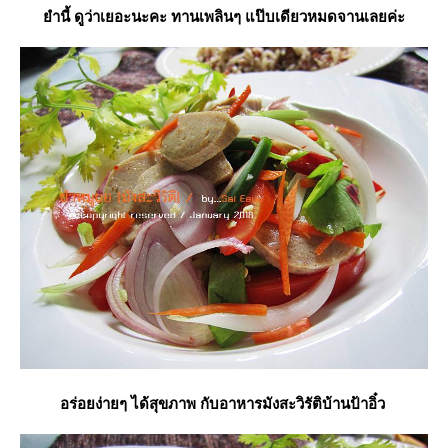
ำนี้ ดูว่าเยอะนะคะ ทานเพลินๆ แป๊บเดียวหมดจานเลยค่ะ
อร่อยง่ายๆ ได้สุขภาพ กับอาหารมังสะวิรัติบ้านป้าอิ๋ว