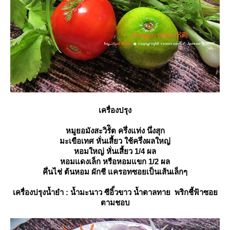
เครื่องปรุง
หมูยอมังสะวิรัิต ครึ่งแท่ง นึ่งสุก
มะเขือเทศ หั่นเสี้ยว ใช้ครึ่งผลใหญ่
หอมใหญ่ หั่นเสี้ยว 1/4 ผล
หอมแดงเล็ก หรือหอมแขก 1/2 ผล
คึ่นไช่ ต้นหอม ผักชี แครอทซอยเป็นเส้นเล็กๆ
เครื่องปรุงน้ำยำ : น้ำมะนาว ซีอิ็วขาว น้ำตาลทาย พริกชี้ฟ้าซอ
ตามชอบ