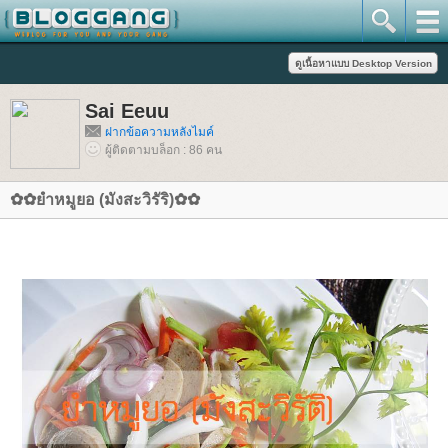
Sai Eeuu
ฝากข้อความหลังไมค์
ผู้ติดตามบล็อก : 86 คน
✿✿ยำหมูยอ (มังสะวิรัริ)✿✿