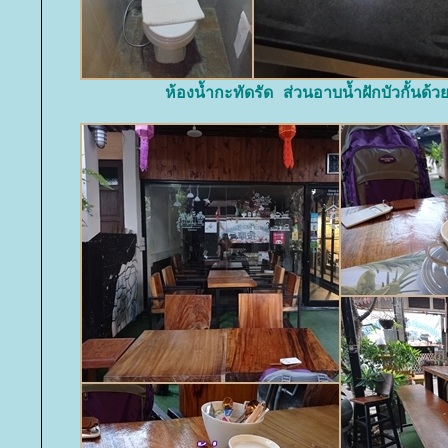
ห้องน้ำกะทัดรัด ส่วนอาบน้ำฝักบัวกั้นด้