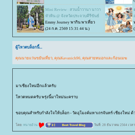
Mini Review : สวนน้ำวานา นาวา
หัวหิน @ จังหวัดประจวบคีรีขันธ์
Emmy Journey พากิน พาเที่ยว
(24 ก.ค. 2569 15:31:44 น.)
ผู้โหวตบล็อกนี้...
คุณนายแว่นขยันเที่ยว
,
คุณKavanich96
,
คุณสายหมอกและก้อนเมฆ
มาเชียงใหม่อีกแล้วครับ
หวตหมดครับ พรุ่งนี้มาใหม่นะคราบ
ขอบคุณสำหรับกำลังใจให้บล็อก - วัดอุโมงค์มหาเถรจันทร์ เชียงใหม่ ด้
ดย:
ทนายอ้วน
วันที่: 28 ธันวาคม 2564 เวลา