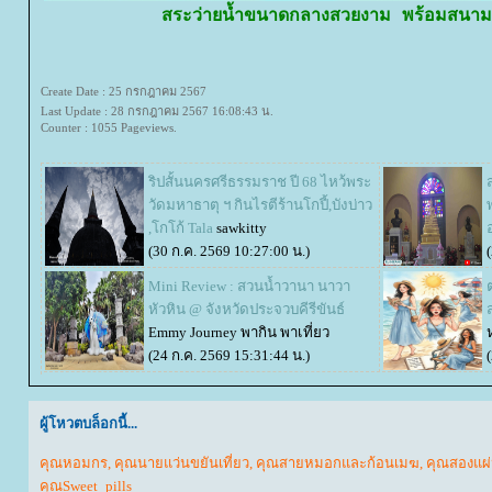
สระว่ายน้ำขนาดกลางสวยงาม พร้อมสนา
Create Date : 25 กรกฎาคม 2567
Last Update : 28 กรกฎาคม 2567 16:08:43 น.
Counter : 1055 Pageviews.
ริปสั้นนครศรีธรรมราช ปี 68 ไหว้พระ
วัดมหาธาตุ ฯ กินไรตีร้านโกปี้,บังบ่าว
,โกโก้ Tala
sawkitty
(30 ก.ค. 2569 10:27:00 น.)
Mini Review : สวนน้ำวานา นาวา
หัวหิน @ จังหวัดประจวบคีรีขันธ์
Emmy Journey พากิน พาเที่ยว
(24 ก.ค. 2569 15:31:44 น.)
ผู้โหวตบล็อกนี้...
คุณหอมกร
,
คุณนายแว่นขยันเที่ยว
,
คุณสายหมอกและก้อนเมฆ
,
คุณสองแผ่
คุณSweet_pills