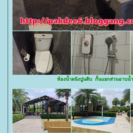
ห้องน้ำผนังปูนดิบ กั้นแยกส่วนอาบน้ำ