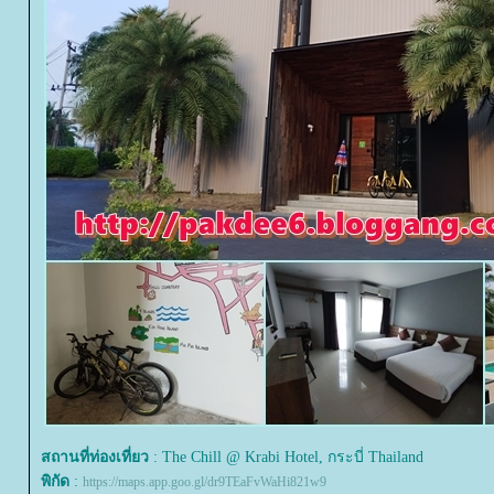
สถานที่ท่องเที่ยว
: The Chill @ Krabi Hotel, กระบี่ Thailand
พิกัด
:
https://maps.app.goo.gl/dr9TEaFvWaHi821w9