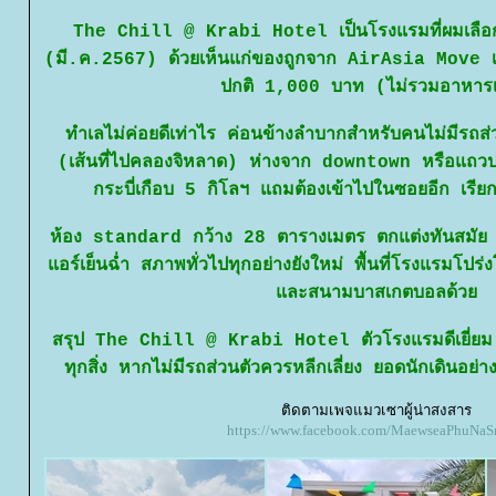
The Chill @ Krabi Hotel เป็นโรงแรมที่ผมเลือกใน
(มี.ค.2567) ด้วยเห็นแก่ของถูกจาก AirAsia Move 
ปกติ 1,000 บาท (ไม่รวมอาหารเ
ทำเลไม่ค่อยดีเท่าไร ค่อนข้างลำบากสำหรับคนไม่มีรถส่ว
(เส้นที่ไปคลองจิหลาด) ห่างจาก downtown หรือแถวปร
กระบี่เกือบ 5 กิโลฯ แถมต้องเข้าไปในซอยอีก เรียกว่
ห้อง standard กว้าง 28 ตารางเมตร ตกแต่งทันสมัย
อร์เย็นฉ่ำ สภาพทั่วไปทุกอย่างยังใหม่ พื้นที่โรงแรมโปร่ง
ละสนามบาสเกตบอลด้ว
สรุป The Chill @ Krabi Hotel ตัวโรงแรมดีเยี่ยม เสีย
ทุกสิ่ง หากไม่มีรถส่วนตัวควรหลีกเลี่ยง ยอดนักเดินอย่
ติดตามเพจแมวเซาผู้น่าสงสาร
https://www.facebook.com/MaewseaPhuNaS