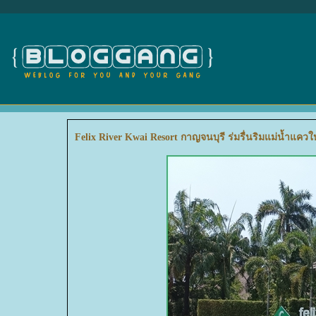
Felix River Kwai Resort กาญจนบุรี ร่มรื่นริมแม่น้ำแควใ