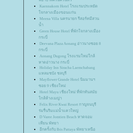
Kaennakorn Hotel โรงแรมประหยัด
จกลางเมืองขอนแก่น
Meena Villa นครนายก รีสอร์ทมีสวน
น้ำ
Green House Hotel ที่พักใจกลางเมือง
กระบี่
Deevana Plaza Aonang อ่าวนางซอย 8
กระบี่
Aonang Dugong โรงแรมใหม่ใกล้
หาดอ่าวนาง กระบี่
Holiday Inn Siracha Laemchabang
หลมชบัง ชลบุรี
Mayflower Grande Hotel นิมมานฯ
ซอย 9 เชียงใหม่
Hotel Mayu เชียงใหม่ ที่พักทันสมั
กล้ห้างเมญ่า
Felix River Kwai Resort กาญจนบุรี
ร่มรื่นริมแม่น้ำแควใหญ่
D Varee Jomtien Beach หาดจอม
เทียน พัทยา
อีกครั้งกับ Ibis Pattaya พัทยาเหนือ