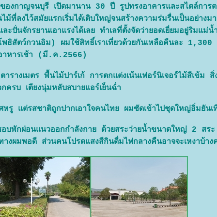
งของกาญจนบุรี เปิดมานาน 30 ปี รูปทรงอาคารและสไตล์การต
้นไม้ที่ลงไว้สมัยแรกเริ่มได้เติบใหญ่จนสร้างความร่มรื่นเป็นอย่าง
ั่นจักรยานเอาแรงได้เลย ทำเลที่ตั้งจัดว่ายอดเยี่ยมอยู่ริมแม่น
ธิสัตว์กวนอิม) ผมใช้สิทธิ์เราเที่ยวด้วยกันเหลือคืนละ 1,30
อาหารเช้า (มี.ค.2566)
เมตร พื้นไม้ปาร์เก้ การตกแต่งเน้นเฟอร์นิเจอร์ไม้สีเข้ม ส
ครบ เตียงนุ่มหลับสบายแอร์เย็นฉ่ำ
ศหรู แต่รสชาติถูกปากเอาใจคนไทย ผมซัดเข้าไปชุดใหญ่อิ่มยันเที
พักผ่อนแนวออกกำลังกาย ด้วยสระว่ายน้ำขนาดใหญ่ 2 สระ
ทางผมพอดี ส่วนคนโปรดแสงสีกินดื่มไฟกลางคืนอาจจะเหงาบ้างค