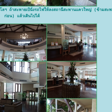
ิโลฯ ถ้าสะพายเป้นั่งรถไฟให้ลงสถานีสะพานแควใหญ่ (ข้ามสะ
ก่อน) แล้วเดินไปได้