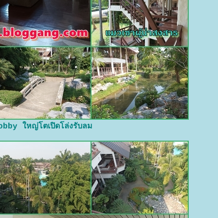
obby ใหญ่โตเปิดโล่งรับลม