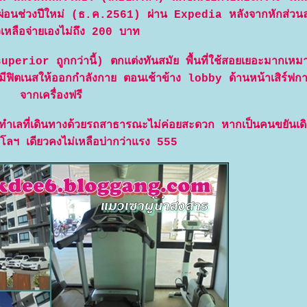
ักผ่อนช่วงปีใหม่ (ธ.ค.2561) ผ่าน Expedia หลังจากหักส่ว
เหลือจ่ายเองไม่ถึง 200 บาท
erior ถูกกว่านี้) ตกแต่งทันสมัย พื้นที่ใช้สอยเยอะมากเหมา
มีฟิตเนสให้ออกกำลังกาย ตอนเช้าข้าง lobby ด้านหน้าเสิร์ฟก
จากเครื่องฟรี
ค่ทำเลที่เดินทางด้วยรถสาธารณะไม่ค่อยสะดวก หากเป็นคนขยันเ
กิโลฯ เดียวคงไม่เหลือบ่ากว่าแรง 555