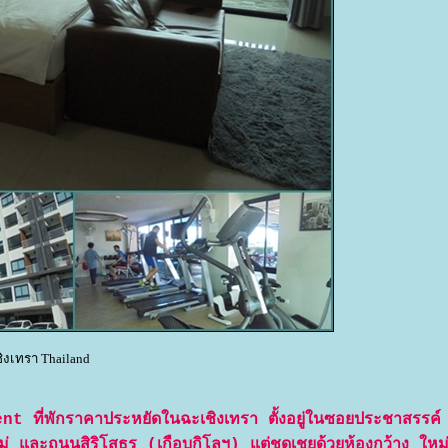
ชิงเทรา Thailand
ี่พักราคาประหยัดในฉะเชิงเทรา ตั้งอยู่ในซอยประชาสรรค์
หม่ และถนนสิริโสธร (เกือบกิโลฯ) แต่ชดเชยด้วยห้องกว้าง ให