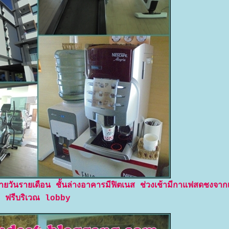
วันรายเดือน ชั้นล่างอาคารมีฟิตเนส ช่วงเช้ามีกาแฟสดชงจากเค
ฟรีบริเวณ lobby