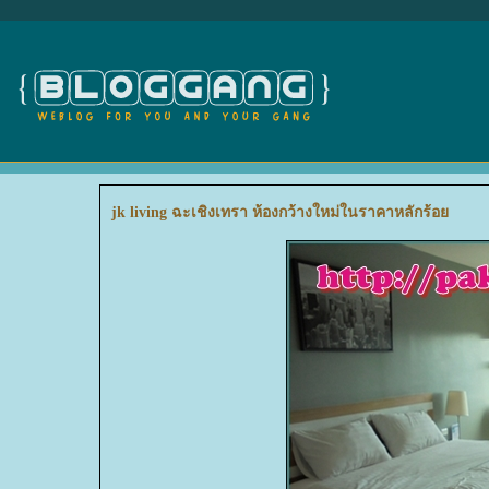
jk living ฉะเชิงเทรา ห้องกว้างใหม่ในราคาหลักร้อ