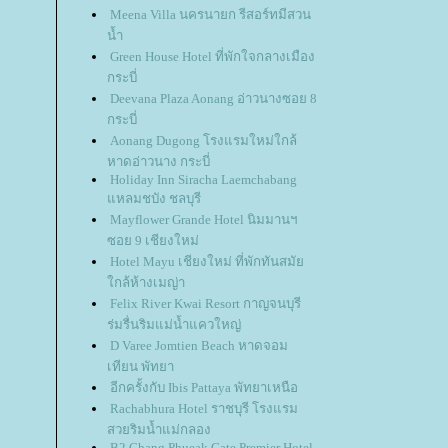
Meena Villa นครนายก รีสอร์ทมีสวน
น้ำ
Green House Hotel ที่พักใจกลางเมือง
กระบี่
Deevana Plaza Aonang อ่าวนางซอย 8
กระบี่
Aonang Dugong โรงแรมใหม่ใกล้
หาดอ่าวนาง กระบี่
Holiday Inn Siracha Laemchabang
หลมชบัง ชลบุรี
Mayflower Grande Hotel นิมมานฯ
ซอย 9 เชียงใหม่
Hotel Mayu เชียงใหม่ ที่พักทันสมั
กล้ห้างเมญ่า
Felix River Kwai Resort กาญจนบุรี
ร่มรื่นริมแม่น้ำแควใหญ่
D Varee Jomtien Beach หาดจอม
เทียน พัทยา
อีกครั้งกับ Ibis Pattaya พัทยาเหนือ
Rachabhura Hotel ราชบุรี โรงแรม
สวยริมน้ำแม่กลอง
B2 Chang Phueak Gate Premier Hotel