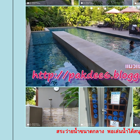
สระว่ายน้ำขนาดกลาง พอเล่นน้ำได้ส