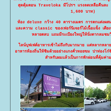
สุดคุ้มตอน Traveloka มีโปรฯ แรงลดเหลือคืนละ
1,600 บาท)
ห้อง deluxe กว้าง 40 ตารางเมตร การตกแต่งผส
ละความ classic ของเฟอร์นิเจอร์ไม้เนื้อแข็ง เตียง
หลายตลบ แถมมีระเบียงใหญ่ให้นั่งตากลมชมวิว
ไลน์บุฟเฟต์อาหารเช้าไม่ถึงกับมากมาย แต่หลากหลายอร
อาหารท้องถิ่นให้ชิมด้วยอย่างแกงคั่วหอยขม ปาท่องโก๋จัน
สำหรับผมแล้วเป็นการพักผ่อนที่คุ้มค่า