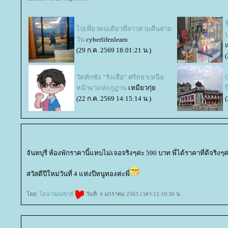
ไปเที่ยวคนเดียวที่ลาวสามคืนสาม
วัน
cyberlifenlearn
(29 ก.ค. 2569 18:01:21 น.)
(
วัดทักซัง “รังเสือ” ศรัทธาเหนือ
G
หน้าผาแห่งภูฏาน
เหมียวกุ่
ป
(22 ก.ค. 2569 14:15:14 น.)
(
จันทบุรี ห้องพักราคานี้แทบไม่เจอจริงๆค่ะ 590 บาท พี่ได้ราคาที่ดีจริงๆค
สวัสดีปีใหม่วันที่ 4 แห่งปีหนูทองค่ะพี่
ดย:
อน่าจอมซ่าส์
วันที่: 4 มกราคม 2563 เวลา:12:19:36 น.