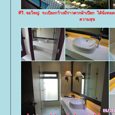
ทีวี.จอใหญ่ ระเบียงกว้างมีราวตากผ้าเปียก ได้นั่งท
ความสุข