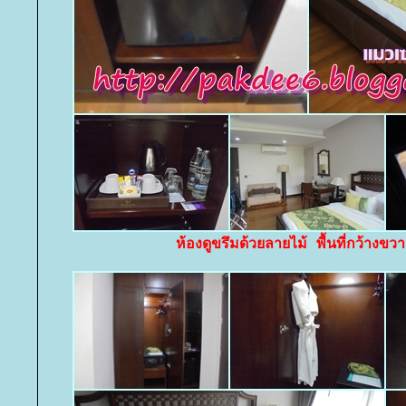
ห้องดูขรึมด้วยลายไม้ พื้นที่กว้างข