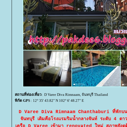
สถานที่ท่องเที่ยว
: D Varee Diva Rimnaam, จันทบุรี Thailand
พิกัด GPS
: 12° 35' 43.82" N 102° 6' 48.27" E
D Varee Diva Rimnaam Chanthaburi ที่พักบน
จันทบุรี เดิมคือโรงแรมริมน้ำกลางจันท์ ระดับ 4 ด
เครือ D Varee เข้ามา renovated ใหม่ สภาพยังดูด