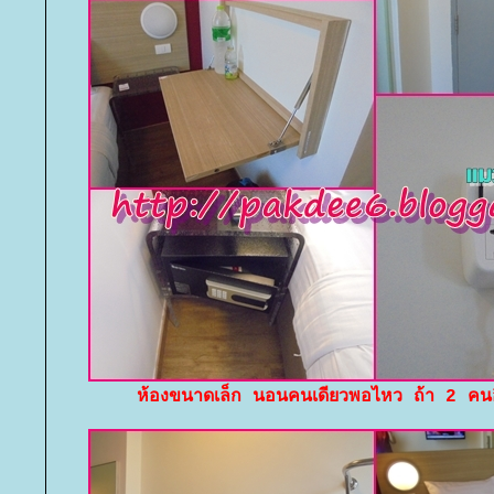
ห้องขนาดเล็ก นอนคนเดียวพอไหว ถ้า 2 คนอึ