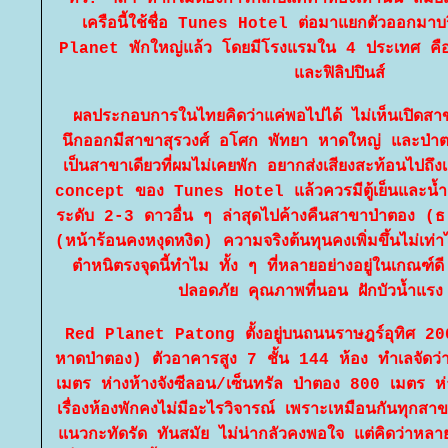
เครือนี้ใช้ชื่อ Tunes Hotel ต่อมาแยกตัวออกมา
Planet พักใหญ่แล้ว โดยมีโรงแรมใน 4 ประเทศ คือ อ
ละฟิลิปปินส์
ผลประกอบการในไทยคิดว่าแค่พอไปได้ ไม่เห็นเปิดสาข
นึกออกมีสาขาสุรวงศ์ อโศก พัทยา หาดใหญ่ และป่าตอ
เป็นสาขาเดียวที่ผมไม่เคยพัก อยากส่งเสียงสะท้อนไปถึงเครื
concept ของ Tunes Hotel แล้วควรมีตู้เย็นและน้ำดื่
ระดับ 2-3 ดาวอื่น ๆ ล่าสุดไปค้างคืนสาขาป่าตอง (ธ.
(หน้าร้อนคงหงุดหงิด) ความจริงต้นทุนคงเพิ่มขึ้นไม่เท่
ตำหนิตรงจุดนี้ทำไม ทั้ง ๆ ที่หลายอย่างอยู่ในเกณฑ์
ปลอดภัย คุณภาพที่นอน ฝักบัวน้ำ
Red Planet Patong ตั้งอยู่บนถนนราษฎร์อุทิศ 
หาดป่าตอง) ตัวอาคารสูง 7 ชั้น 144 ห้อง ทำเลจัดว่
เมตร ห่างห้างจังซีลอน/เซ็นทรัล ป่าตอง 800 เมตร
เรื่องห้องพักคงไม่มีอะไรวิจารณ์ เพราะเหมือนกันทุกสา
นวกะทัดรัด ทันสมัย ไม่น่ากลัวคงพอใจ แต่คิดว่าหลา