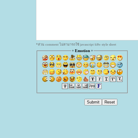
*ส่วน comment ไม่สามารถใช้ javascript และ style sheet
+
Emotion
+