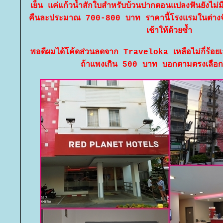
เย็น แค่แก้วน้ำสักใบสำหรับบ้วนปากตอนแปลงฟันยังไม่มีเล
คืนละประมาณ 700-800 บาท ราคานี้โรงแรมในต่างจั
เช้าให้ด้วยซ้ำ
พอดีผมได้โค้ดส่วนลดจาก Traveloka เหลือไม่กี่ร้อย
ถ้าแพงเกิน 500 บาท บอกตามตรงเลือกที่อ