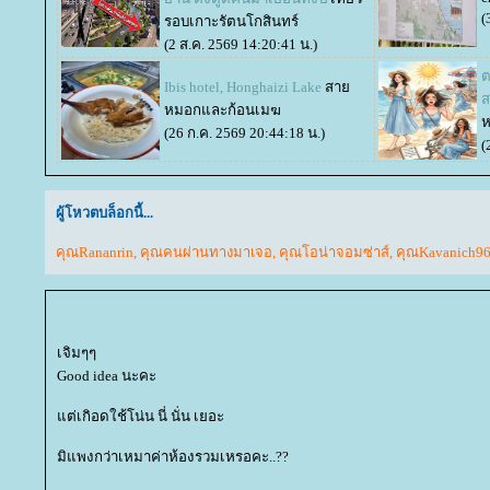
(
รอบเกาะรัตนโกสินทร์
(2 ส.ค. 2569 14:20:41 น.)
ต
Ibis hotel, Honghaizi Lake
สา
ส
หมอกและก้อนเมฆ
ห
(26 ก.ค. 2569 20:44:18 น.)
(
ผู้โหวตบล็อกนี้...
คุณRananrin
,
คุณคนผ่านทางมาเจอ
,
คุณโอน่าจอมซ่าส์
,
คุณKavanich9
เจิมๆๆ
Good idea นะคะ
ต่เกิอดใช้โน่น นี่ นั่น เยอะ
มิแพงกว่าเหมาค่าห้องรวมเหรอคะ..??