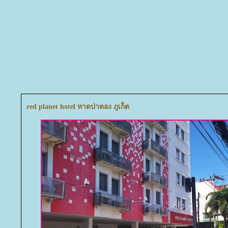
red planet hotel หาดป่าตอง ภูเก็ต