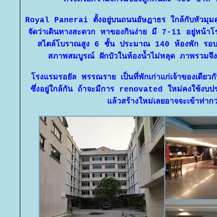
Royal Panerai ตั้งอยู่บนถนนอัษฎาธร ใกล้กับหัวมุมคู
จัดว่าเดินทางสะดวก หาของกินง่าย มี 7-11 อยู่หน้
สไตล์โบราณสูง 6 ชั้น ประมาณ 140 ห้องพัก รอบ
สภาพสมบูรณ์ ฝักบัวในห้องน้ำไม่หลุด ภาพรวมจ
รงแรมรอยัล พรรณราย เป็นที่พักเก่าแก่เจ้าของเดี
ซึ่งอยู่ใกล้กัน ถ้าจะมีการ renovated ใหม่คงใช้งบป
ล้วสร้างใหม่เลยอาจจะเข้าท่ากว