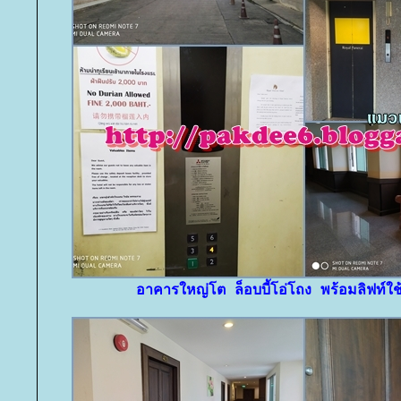
อาคารใหญ่โต ล็อบบี้โอ่โถง พร้อมลิฟท์ใ