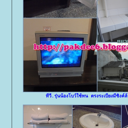
ทีวี.รุ่นน้องโบว์ใช้ทน ตรงระเบียงมีซิงค์