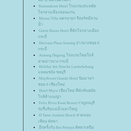
Kaennakorn Hotel โรงแรมประหยัด
ใจกลางเมืองขอนแก่น
Meena Villa นครนายก รีสอร์ทมีสวน
น้ำ
Green House Hotel ที่พักใจกลางเมือง
กระบี่
Deevana Plaza Aonang อ่าวนางซอย 8
กระบี่
Aonang Dugong โรงแรมใหม่ใกล้
หาดอ่าวนาง กระบี่
Holiday Inn Siracha Laemchabang
แหลมชบัง ชลบุรี
Mayflower Grande Hotel นิมมานฯ
ซอย 9 เชียงใหม่
Hotel Mayu เชียงใหม่ ที่พักทันสมัย
ใกล้ห้างเมญ่า
Felix River Kwai Resort กาญจนบุรี
ร่มรื่นริมแม่น้ำแควใหญ่
D Varee Jomtien Beach หาดจอม
เทียน พัทยา
อีกครั้งกับ Ibis Pattaya พัทยาเหนือ