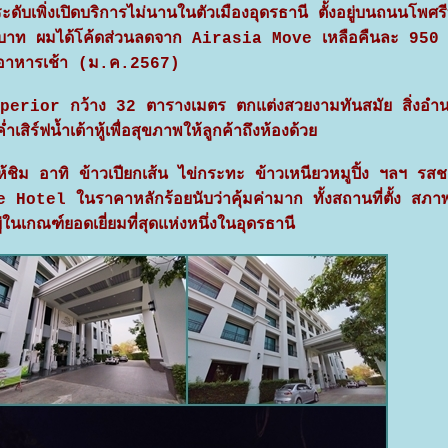
เพิ่งเปิดบริการไม่นานในตัวเมืองอุดรธานี ตั้งอยู่บนถนนโพศร
 บาท ผมได้โค้ดส่วนลดจาก Airasia Move เหลือคืนละ 950
อาหารเช้า (ม.ค.2567)
uperior กว้าง 32 ตารางเมตร ตกแต่งสวยงามทันสมัย สิ่งอ
สิร์ฟน้ำเต้าหู้เพื่อสุขภาพให้ลูกค้าถึงห้องด้วย
ให้ชิม อาทิ ข้าวเปียกเส้น ไข่กระทะ ข้าวเหนียวหมูปิ้ง ฯลฯ รสช
 Hotel ในราคาหลักร้อยนับว่าคุ้มค่ามาก ทั้งสถานที่ตั้ง สภาพ
ในเกณฑ์ยอดเยี่ยมที่สุดแห่งหนึ่งในอุดรธานี