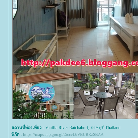
สถานที่ท่องเที่ยว
: Vanilla River Ratchaburi, ราชบุรี Thailand
พิกัด
:
https://maps.app.goo.gl/t5cceL6VBUBKzSBAA