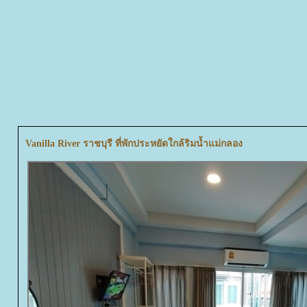
Vanilla River ราชบุรี ที่พักประหยัดใกล้ริมน้ำแม่กลอง