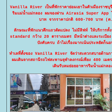
Vanilla River เป็นที่พักราคาย่อมเยาในตัวเมืองราชบ
ริมแม่น้ำแม่กลอง ผมจองผ่าน Airasia Super App ไ
บาท จากราคาปกติ 600-700 บาท (ต
ลักษณะที่พักแนวตึกแถวดัดแปลง ไม่มีลิฟท์ ให้บริการทั
standard กว้าง 20 ตารางเมตร มีหน้าต่างและระเบีย
บังคับครบ ถ้าไม่เรื่องมากเน้นประหยัดก็น
ทำเลที่ตั้งของ Vanilla River จัดว่าสะดวกสบายด้าน
ผมเดินจากสถานีรถไฟสะพานจุฬาลงกรณ์เพียง 400 เมตร
เดินรับลมย่อยอาหารริมน้ำแม่กลอง