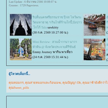
Last Update : 6 ธันวาคม 2566 10:08:07 น.
Counter : 1729 Pageviews.
ริปสั้นนครศรีธรรมราช ปี 68 ไหว้พระ
อ
วัดมหาธาตุ ฯ กินไรตีร้านโกปี้,บังบ่าว
ก
,โกโก้ Tala
sawkitty
(30 ก.ค. 2569 10:27:00 น.)
(
ห
Mini Review : สวนน้ำวานา นาวา
อ
หัวหิน @ จังหวัดประจวบคีรีขันธ์
เ
Emmy Journey พากิน พาเที่ยว
(24 ก.ค. 2569 15:31:44 น.)
(
ผู้โหวตบล็อกนี้...
คุณหอมกร
,
คุณสายหมอกและก้อนเมฆ
,
คุณปัญญา Dh
,
คุณมาช้ายังดีกว่าไ
คุณSweet_pills