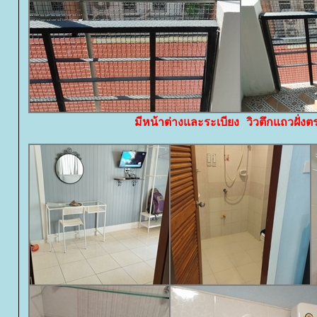
มีหน้าต่างและระเบียง วิวตึกแถวฝั่งต