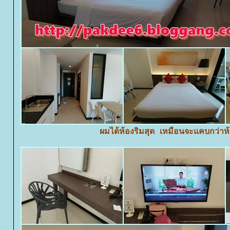
ผมได้ห้องริมสุด เหมือนจะแคบกว่าห้