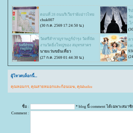
ริ
ตอนที่ 28 ถนนริเวียร่าฝังอ่าวไท
วั
chuk007
,โ
(30 ก.ค. 2569 17:24:50 น.)
(3
วัดศรีสำราญราษฎร์บำรุง วัดที่จัด
ตา
งานวัดยิ่งใหญ่ของ สมุทรสาคร
เห
93
นายแว่นขยันเที่ยว
(2
(27 ก.ค. 2569 01:44:30 น.)
ผู้โหวตบล็อกนี้...
คุณหอมกร
,
คุณสายหมอกและก้อนเมฆ
,
คุณhaiku
ชื่อ :
* blog นี้ comment ได้เฉพาะสมาชิ
Comment :