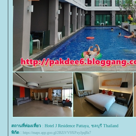
สถานที่ท่องเที่ยว
: Hotel J Residence Pattaya, ชลบุรี Thailand
พิกัด
:
https://maps.app.goo.gl/2BZiVV9XPxyJpqBz7