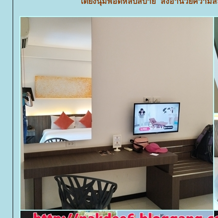
เตียงนุ่มพอดีหลับสบาย สิ่งอำนวยควา