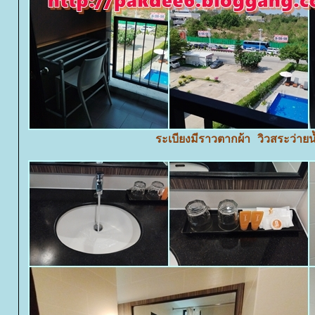
ระเบียงมีราวตากผ้า วิวสระว่ายน