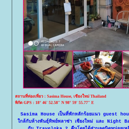
สถานที่ท่องเที่ยว : Sasima House, เชียงใหม่ Thailand
พิกัด GPS : 18° 46' 52.58" N 98° 59' 55.77" E
Sasima House เป็นที่พักหลักร้อยแนว guest h
กล้กับห้างพันธุ์ทิพย์พลาซ่า เชียงใหม่ และ Night 
กับ Traveloka 2 คืนโดยได้ส่วนลดนิดหน่อยเห