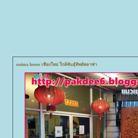
sasima house เชียงใหม่ ใกล้พันธุ์ทิพย์พลาซ่า