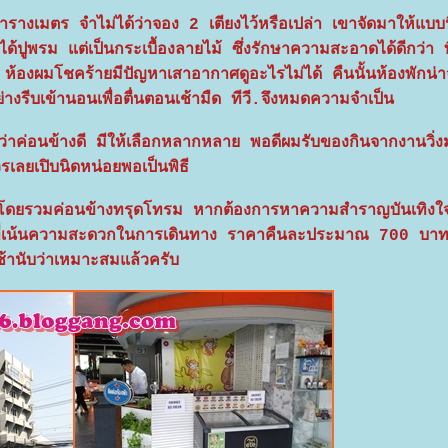
งเมตร จำไม่ได้ว่าจอง 2 เตียงไว้หรือเปล่า เขาจัดมาให้แบบน
ด้ปูพรม แต่เป็นกระเบื้องลายไม้ ซึ่งรักษาความสะอาดได้ดีกว่า 
 ห้องผมโชคร้ายมีปัญหาเสาอากาศดูอะไรไม่ได้ คืนนั้นห้องพักน่า
างรีบเข้านอนเพื่อตื่นตอนเช้ามืด ทีวี.จึงหมดความจำเป็น
ัดว่าค่อนข้างดี มีให้เลือกหลากหลาย พอดีผมรับของกินจากงานวิ่
เลยเปิบนิดหน่อยพอเป็นพิธี
โดยรวมค่อนข้างทรุดโทรม หากต้องการหาความสำราญบันเทิงใจ
จกรรมที่เน้นความสะดวกในการเดินทาง ราคาคืนละประมาณ 700 บา
เช้านับว่าเหมาะสมแล้วครับ