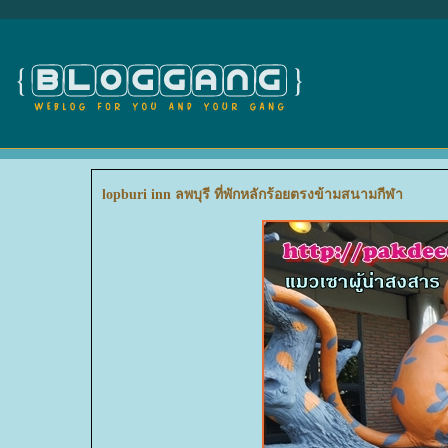
lopburi inn ลพบุรี ที่พักหลักร้อยตรงข้ามสนามกีฬา