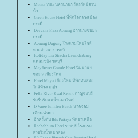
Meena Villa นครนายก รีสอร์ทมีสวน
น้ำ
Green House Hotel ที่พักใจกลางเมือง
กระบี่
Deevana Plaza Aonang อ่าวนางซอย 8
กระบี่
Aonang Dugong โรงแรมใหม่ใกล้
หาดอ่าวนาง กระบี่
Holiday Inn Siracha Laemchabang
หลมชบัง ชลบุรี
Mayflower Grande Hotel นิมมานฯ
ซอย 9 เชียงใหม่
Hotel Mayu เชียงใหม่ ที่พักทันสมั
กล้ห้างเมญ่า
Felix River Kwai Resort กาญจนบุรี
ร่มรื่นริมแม่น้ำแควใหญ่
D Varee Jomtien Beach หาดจอม
เทียน พัทยา
อีกครั้งกับ Ibis Pattaya พัทยาเหนือ
Rachabhura Hotel ราชบุรี โรงแรม
สวยริมน้ำแม่กลอง
B2 Chang Phueak Gate Premier Hotel