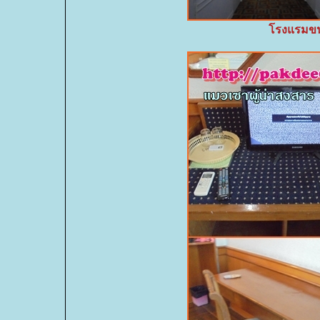
รงแรมขนา