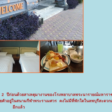
 2 ปีก่อนด้วยสาเหตุมางานของโรงพยาบาลพระนารายณ์มหาราช 
อยตัวอยู่ในสนามกีฬาพระราเมศวร คงไม่มีที่พักใดในลพบุรีสะดวกเท่า
อีกแล้ว