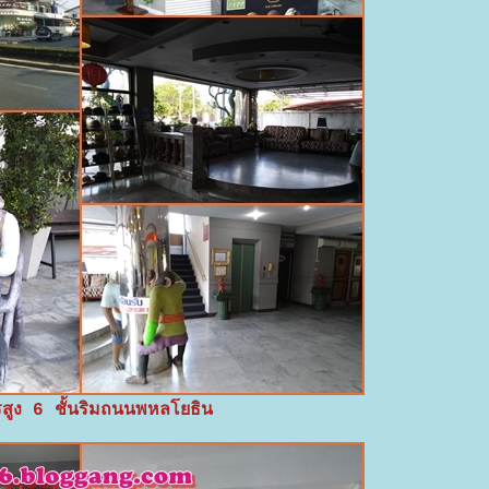
สูง 6 ชั้นริมถนนพหลโยธิน