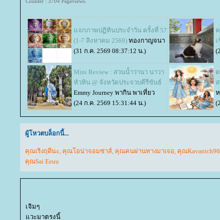
Counter : 3704 Pageviews.
จกภาพปฏิทินประจำวัน ครั้งที่ 57
ค
(1-7 สิงหาคม 2569)
ทองกาญจนา
เ
(31 ก.ค. 2569 08:37:12 น.)
(
Mini Review : สวนน้ำวานา นาวา
ต
หัวหิน @ จังหวัดประจวบคีรีขันธ์
ส
Emmy Journey พากิน พาเที่ยว
ห
(24 ก.ค. 2569 15:31:44 น.)
(
ผู้โหวตบล็อกนี้...
คุณเริงฤดีนะ
,
คุณโอน่าจอมซ่าส์
,
คุณคนผ่านทางมาเจอ
,
คุณKavanich96
คุณSai Eeuu
เจิมๆ
วะมาตรงนี้