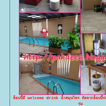
ล็อบบี้มี welcome drink น้ำสมุนไพร ถัดจากล็อบบี้ก่อ
ร่ม