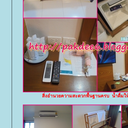
สิ่งอำนวยความสะดวกพื้นฐานครบ น้ำดื่ม