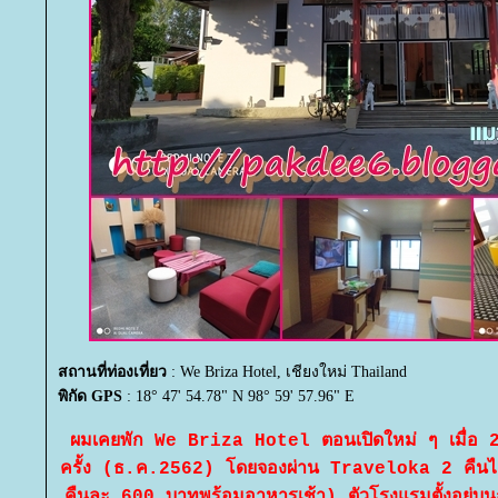
สถานที่ท่องเที่ยว
: We Briza Hotel, เชียงใหม่ Thailand
พิกัด GPS
: 18° 47' 54.78" N 98° 59' 57.96" E
ผมเคยพัก We Briza Hotel ตอนเปิดใหม่ ๆ เมื่อ 2 
ครั้ง (ธ.ค.2562) โดยจองผ่าน Traveloka 2 คืนได้
คืนละ 600 บาทพร้อมอาหารเช้า) ตัวโรงแรมตั้งอยู่บน