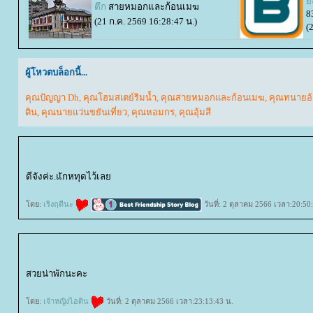
ั
ตึก
สายหมอกและก้อนเมฆ
8
(21 ก.ค. 2569 16:28:47 น.)
(
ผู้โหวตบล็อกนี้...
คุณปัญญา Dh
,
คุณโฮมสเตย์ริมน้ำ
,
คุณสายหมอกและก้อนเมฆ
,
คุณทนายอ
ดิน
,
คุณนายแว่นขยันเที่ยว
,
คุณหอมกร
,
คุณอุ้มสี
ดีจังค่ะ.แักหทุดไว้เล
ดย:
เริงฤดีนะ
วันที่: 2 ตุลาคม 2566 เวลา:20:50
สวยน่าพักนะคะ
ดย:
เจ้าหญิงไอดิน
วันที่: 2 ตุลาคม 2566 เวลา:23:13:43 น.