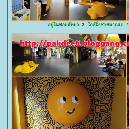
อยู่ในซอยพัทยา 3 ใกล้ฝั่งชายหาดแค่