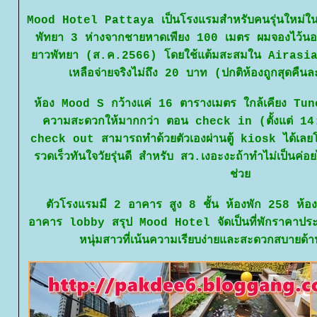
Mood Hotel Pattaya เป็นโรงแรมสำหรับคนรุ่นใหม่ในเ
พัทยา 3 ห่างจากชายหาดเพียง 100 เมตร ผมจองไว้นอ
าวพัทยา (ส.ค.2566) โดยใช้แต้มสะสมใน Airasia
เหลือจ่ายจริงไม่ถึง 20 บาท (ปกติห้องถูกสุดค
ห้อง Mood S กว้างแค่ 16 ตารางเมตร ใกล้เคียง Tun
ความสะดวกให้มากกว่า ตอน check in (ตั้งแต่ 14
check out สามารถทำด้วยตัวเองผ่านตู้ kiosk ได้เลยโ
รวดเร็วทันใจวัยรุ่นดี สำหรับ สว.เงอะงะถ้าทำไม่เป็น
ช่ว
ตัวโรงแรมมี 2 อาคาร สูง 8 ชั้น ห้องพัก 258 ห้อง 
อาคาร lobby สรุป Mood Hotel จัดเป็นที่พักราคาป
หนุ่มสาวที่เน้นความเรียบง่ายและสะดวกสบายด้