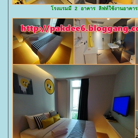
รงแรมมี 2 อาคาร ลิฟท์ใช้งานอาคาร