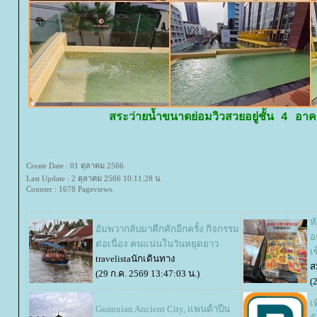
สระว่ายน้ำขนาดย่อมวิวสวยอยู่ชั้น 4 อ
Create Date : 01 ตุลาคม 2566
Last Update : 2 ตุลาคม 2566 10:11:28 น.
Counter : 1678 Pageviews.
ห
อัมพวากลับมาคึกคักอีกครั้ง กิจกรรม
อ
ต่อเนื่อง คนแน่นในวันหยุดยาว
เ
travelistaนักเดินทาง
ส
(29 ก.ค. 2569 13:47:03 น.)
(
เ
Guanxian Ancient City, แพนด้าปีน