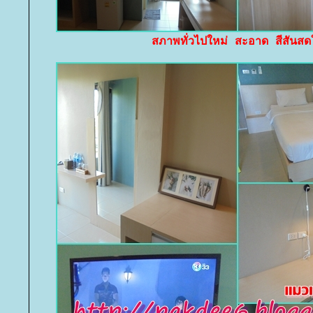
สภาพทั่วไปใหม่ สะอาด สีสันสด