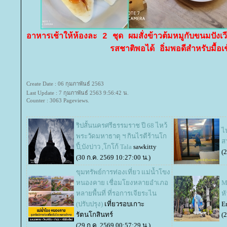
อาหารเช้าให้ห้องละ 2 ชุด ผมสั่งข้าวต้มหมูกับขนมปัง
รสชาติพอได้ อิ่มพอดีสำหรับมื้อเช
Create Date : 06 กุมภาพันธ์ 2563
Last Update : 7 กุมภาพันธ์ 2563 9:56:42 น.
Counter : 3063 Pageviews.
ริปสั้นนครศรีธรรมราช ปี 68 ไหว้
ไ
พระวัดมหาธาตุ ฯ กินไรตีร้านโก
ส
ปี้,บังบ่าว ,โกโก้ Tala
sawkitty
(
(30 ก.ค. 2569 10:27:00 น.)
ขุมทรัพย์การท่องเที่ยว แม่น้ำโขง
หนองคาย เชื่อมโยงหลายอำเภอ
M
หลายพื้นที่ ที่รอการเจียระไน
ห
(ปรับปรุง)
เที่ยวรอบเกาะ
E
รัตนโกสินทร์
(
(29 ก.ค. 2569 00:57:29 น.)