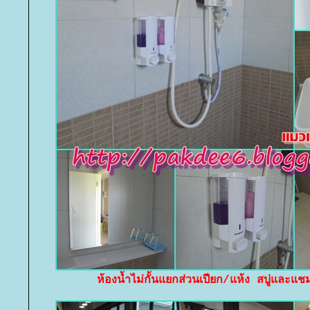
ห้องน้ำไม่กั้นแยกส่วนเปียก/แห้ง สบู่และแ