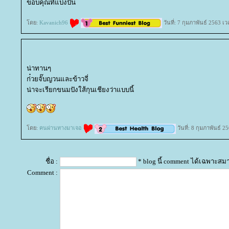
ขอบคุณที่แบ่งปัน
ดย:
Kavanich96
วันที่: 7 กุมภาพันธ์ 2563 เ
น่าทานๆ
ก่๋วยจั๊บญวนและข้าวจี่
น่าจะเรียกขนมปังใส้กุนเชียงว่าแบบนี้
ดย:
คนผ่านทางมาเจอ
วันที่: 8 กุมภาพันธ์ 
ชื่อ :
* blog นี้ comment ได้เฉพาะสม
Comment :