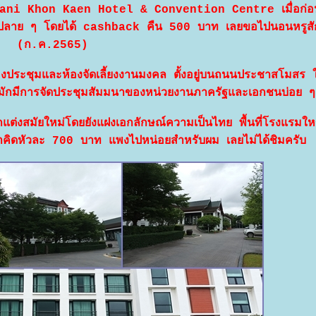
 Avani Khon Kaen Hotel & Convention Centre เมื่อก่อ
าย ๆ โดยได้ cashback คืน 500 บาท เลยขอไปนอนหรูสักค
(ก.ค.2565)
ประชุมและห้องจัดเลี้ยงงานมงคล ตั้งอยู่บนถนนประชาสโมสร ใ
าย มักมีการจัดประชุมสัมมนาของหน่วยงานภาครัฐและเอกชนบ่อย ๆ
่งสมัยใหม่โดยยังแฝงเอกลักษณ์ความเป็นไทย พื้นที่โรงแรมให
อเช้าคิดหัวละ 700 บาท แพงไปหน่อยสำหรับผม เลยไม่ได้ชิมครับ