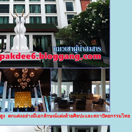
ง ตกแต่งอย่างมีเอกลักษณ์แฝงด้วยศิลปะและสถาปัตยกรรมไท