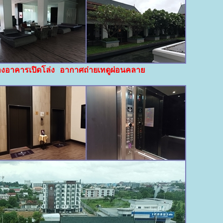
่างอาคารเปิดโล่ง อากาศถ่ายเทดูผ่อนคลา