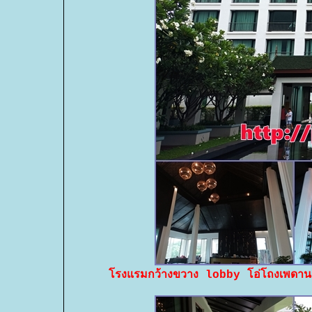
รงแรมกว้างขวาง lobby โอ่โถงเพดานสู