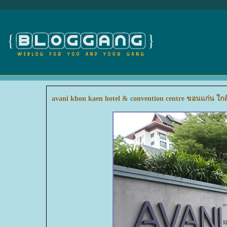
avani khon kaen hotel & convention centre ขอนแก่น ใกล้บ