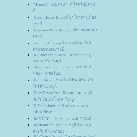
Meena Villa นครนายก รีสอร์ทมีสวน
น้ำ
Green House Hotel ที่พักใจกลางเมือง
กระบี่
Deevana Plaza Aonang อ่าวนางซอย 8
กระบี่
Aonang Dugong โรงแรมใหม่ใกล้
หาดอ่าวนาง กระบี่
Holiday Inn Siracha Laemchabang
หลมชบัง ชลบุรี
Mayflower Grande Hotel นิมมานฯ
ซอย 9 เชียงใหม่
Hotel Mayu เชียงใหม่ ที่พักทันสมั
กล้ห้างเมญ่า
Felix River Kwai Resort กาญจนบุรี
ร่มรื่นริมแม่น้ำแควใหญ่
D Varee Jomtien Beach หาดจอม
เทียน พัทยา
อีกครั้งกับ Ibis Pattaya พัทยาเหนือ
Rachabhura Hotel ราชบุรี โรงแรม
สวยริมน้ำแม่กลอง
B2 Chang Phueak Gate Premier Hotel