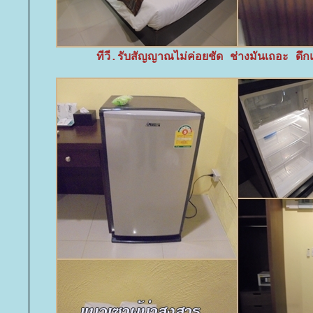
ทีวี.รับสัญญาณไม่ค่อยชัด ช่างมันเถอะ ดึก