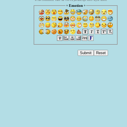
+
Emotion
+