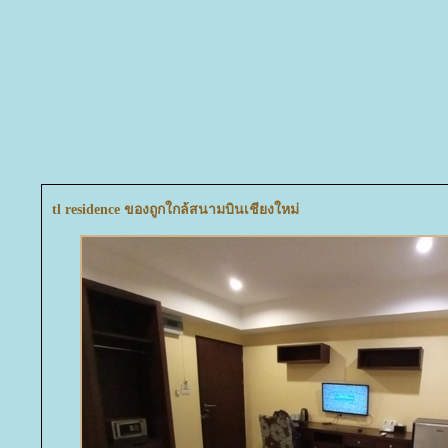
tl residence ของถูกใกล้สนามบินเชียงใหม่