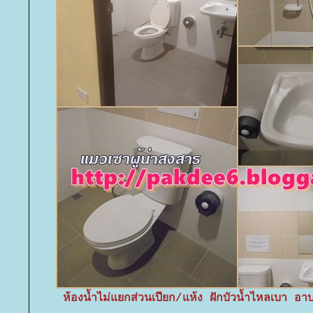
ห้องน้ำไม่แยกส่วนเปียก/แห้ง ฝักบัวน้ำไหลเบา อาบน