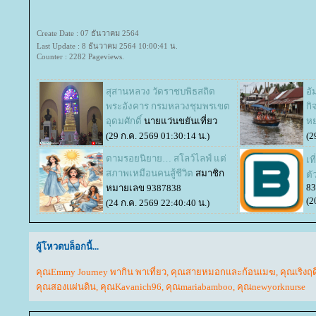
Create Date : 07 ธันวาคม 2564
Last Update : 8 ธันวาคม 2564 10:00:41 น.
Counter : 2282 Pageviews.
สุสานหลวง วัดราชบพิธสถิต
อั
พระอังคาร กรมหลวงชุมพรเขต
กิ
อุดมศักดิ์
นายแว่นขยันเที่ยว
ห
(29 ก.ค. 2569 01:30:14 น.)
(2
ตามรอยนิยาย… สโลว์ไลฟ์ แต่
เท
สภาพเหมือนคนสู้ชีวิต
สมาชิก
ตั
83
หมายเลข 9387838
(2
(24 ก.ค. 2569 22:40:40 น.)
ผู้โหวตบล็อกนี้...
คุณEmmy Journey พากิน พาเที่ยว
,
คุณสายหมอกและก้อนเมฆ
,
คุณเริงฤ
คุณสองแผ่นดิน
,
คุณKavanich96
,
คุณmariabamboo
,
คุณnewyorknurse