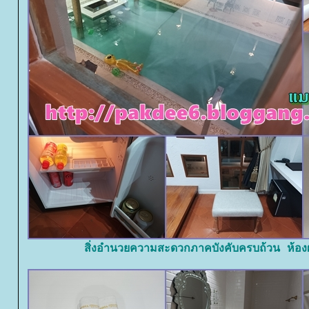
สิ่งอำนวยความสะดวกภาคบังคับครบถ้วน ห้องผ