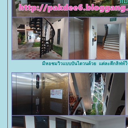
มีหอชมวิวแบบบันไดวนด้วย แต่ละตึกลิฟท์ใ