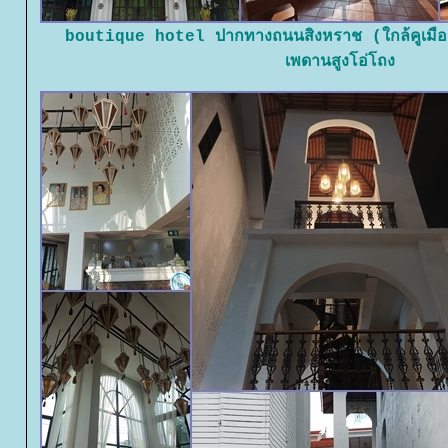
boutique hotel ปากทางถนนสิงหราช (ใกล้คูเมืองฝ
เพดานสูงโอ่โถง