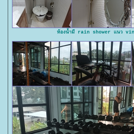
ห้องน้ำมี rain shower แนว vi