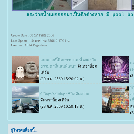
สระว่ายน้ำแยกออกมาเป็นตึกต่างหาก มี pool bar
Create Date : 08 มกราคม 2566
Last Update : 10 มกราคม 2566 9:47:01 น.
Counter : 1614 Pageviews.
ถนนสายนี้มีตะพาบ กม.ที่ 406 "วัน
จก
ธรรมดาที่แสนพิเศษ"
จันทราน็อค
(1
เทิร์น
(3
(30 ก.ค. 2569 15:20:02 น.)
หั
9 Days holiday : ชีวิตติดเกาะ
อะ
จันทราน็อคเทิร์น
เซ
(23 ก.ค. 2569 16:59:19 น.)
ส
(2
ผู้โหวตบล็อกนี้...