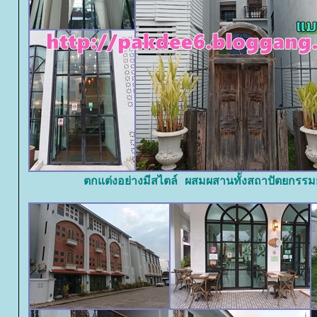
ตกแต่งอย่างมีสไตล์ ผสมผสานทั้งสถาปัตยกรร