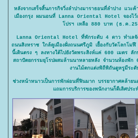
หลังจากเสร็จสิ้นภารกิจวิ่งลำปางมาราธอนที่ลำปาง แวะค้
เมืองกรุง ผมนอนที่ Lanna Oriental Hotel จองไว้ล
ปรฯ เหลือ 880 บาท (ธ.ค.25
Lanna Oriental Hotel ที่พักระดับ 4 ดาว ทำเลจัดว
ถนนสิงหราช ใกล้คูเมืองฝั่งถนนศรีภูมิ เยื้องกับวัดโลก
นี้เดินตรง ๆ ลงทางใต้ไปยังวัดพระสิงห์แค่ 600 เมตร ล
สถาปัตยกรรมยุโรปผสมล้านนาหลายหลัง จำนวนห้องพัก 6
งานไม้ตกแต่งพิถีพิถันดูหรูมีระดั
ช่วงหน้าหนาวเป็นการพักผ่อนที่ฟินมาก บรรยากาศคล้ายน
ถมการบริการของพนักงานก็ดีเลิศประท