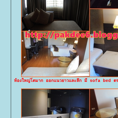
ห้องใหญ่โตมาก ออกแนวยาวและลึก มี sofa bed ตร