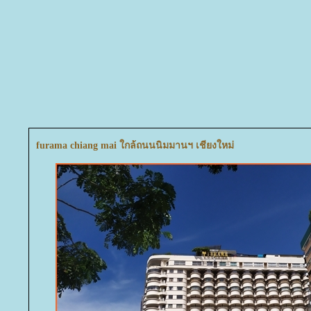
furama chiang mai ใกล้ถนนนิมมานฯ เชียงใหม่