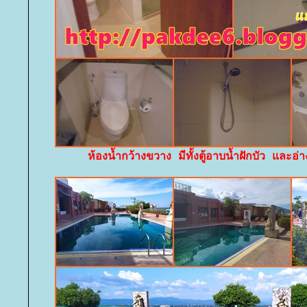
ห้องน้ำกว้างขวาง มีทั้งตู้อาบน้ำฝักบัว และอ่า