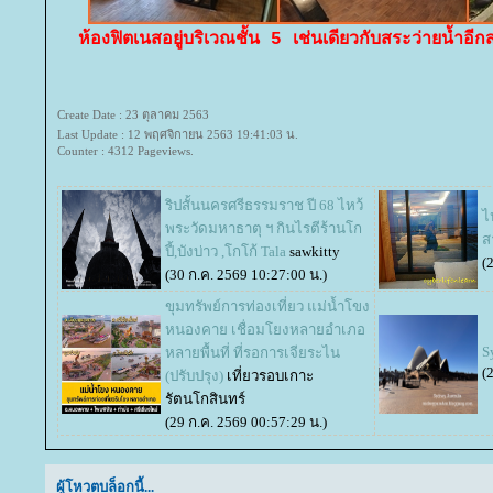
ห้องฟิตเนสอยู่บริเวณชั้น 5 เช่นเดียวกับสระว่ายน้ำอี
Create Date : 23 ตุลาคม 2563
Last Update : 12 พฤศจิกายน 2563 19:41:03 น.
Counter : 4312 Pageviews.
ริปสั้นนครศรีธรรมราช ปี 68 ไหว้
ไ
พระวัดมหาธาตุ ฯ กินไรตีร้านโก
ส
ปี้,บังบ่าว ,โกโก้ Tala
sawkitty
(
(30 ก.ค. 2569 10:27:00 น.)
ขุมทรัพย์การท่องเที่ยว แม่น้ำโขง
หนองคาย เชื่อมโยงหลายอำเภอ
S
หลายพื้นที่ ที่รอการเจียระไน
(
(ปรับปรุง)
เที่ยวรอบเกาะ
รัตนโกสินทร์
(29 ก.ค. 2569 00:57:29 น.)
ผู้โหวตบล็อกนี้...