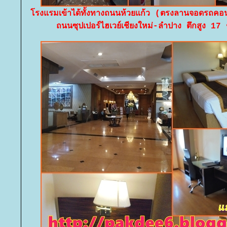
รงแรมเข้าได้ทั้งทางถนนห้วยแก้ว (ตรงลานจอดรถ
ถนนซุปเปอร์ไฮเวย์เชียงใหม่-ลำปาง ตึกสูง 17 