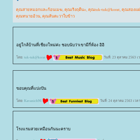
คุณสายหมอกและก้อนเมฆ
,
คุณเริงฤดีนะ
,
คุณtuk-tuk@korat
,
คุณสองแผ่
คุณทนายอ้วน
,
คุณสันตะวาใบข้าว
อยู่ใกล้บ้านที่เชียงใหม่ค่ะ ชอบนับว่าเขามีกี่ห้อง อิอิ
ดย:
tuk-tuk@korat
วันที่: 23 ตุลาคม 2563 เ
ขอบคุณที่แบ่งปัน
ดย:
Kavanich96
วันที่: 24 ตุลาคม 2563 เวล
รงแรมสวยเหมือนกันนะคราบ