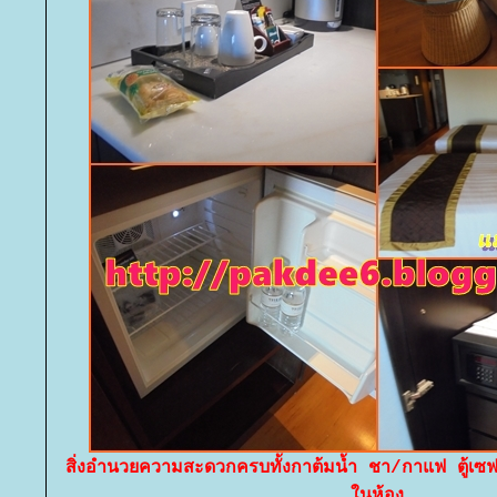
สิ่งอำนวยความสะดวกครบทั้งกาต้มน้ำ ชา/กาแฟ ตู้เซฟ
นห้อง