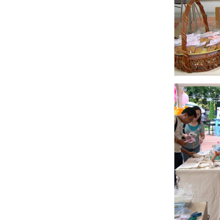
"หวานรัก...นักสืบจำเป็น" ความรู้สึกดี...ที่เรียก
ว่ารัก (ชุดพิเศษ)
feedback "กับดักรัก" และผลงานเรื่องที่หก (แนว
สืบสวน)
"กับดักรัก" : ความรู้สึกดี...ที่เรียกว่ารัก (ชุด
พิเศษ)
จอมยุทธ์ผู้ตามหาหงส์ขาว : ความรู้สึกดี...ที่เรียก
ว่ารัก เล่ม 32
เล่าเรื่องสั้น : จอมยุทธ์ผู้ตามหาหงส์ขาว
อัพเดตงานเขียนและบทสนทนาจากเรื่องใหม่
เพื่อล่อใจนักอ่านค่า
บทสัมภาษณ์ tiara ในเดลินิวส์
เอาผลงานของน้องชายมาดันค่า>>>K.O.M.
"Love at First Song"
เรื่องสั้นมาแล้วจ้า!!! "Don't read my mind!"
ความรู้สึกดี...ที่เรียกว่ารัก 31
ขอบคุณและขอฝากอีกเล่มค่ะ
มาแล้วจ้า...หน้าปก "ไขคดีซ้อน...ซ่อนเงารัก"
ทำบุญด้วยหนังสือ
tiara - - นามปากกาที่ใช้มาเกือบห้าปี
ผลงานเรื่องที่สี่ : "ไขคดีซ้อน...ซ่อนเงารัก"