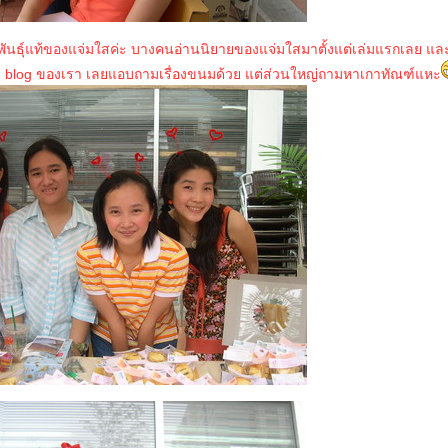
พันธุ์แท้ของแจ่มใสค่ะ บางคนอ่านนิยายของแจ่มใสมาตั้งแต่เล่มแรกเลย และ
blog ของเรา เลยแอบถามเรื่องขนมด้วย แต่ส่วนใหญ่ถามหาเกาทัณฑ์แหะ