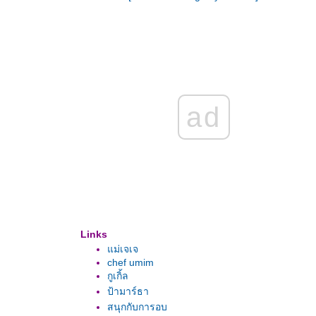
ad
Links
ม่เจเจ
chef umim
กูเกิ้ล
ป้ามาร์ธา
สนุกกับการอบ