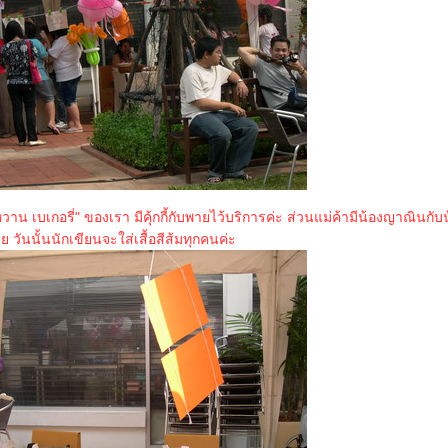
ำหวาน เบเกอรี่" ของเรา มีคุ้กกี้กับพายไว้บริการค่ะ ส่วนแม่ค้ามีน้องญาณินกั
 วันนั้นนักเขียนจะใส่เสื้อสีส้มทุกคนค่ะ