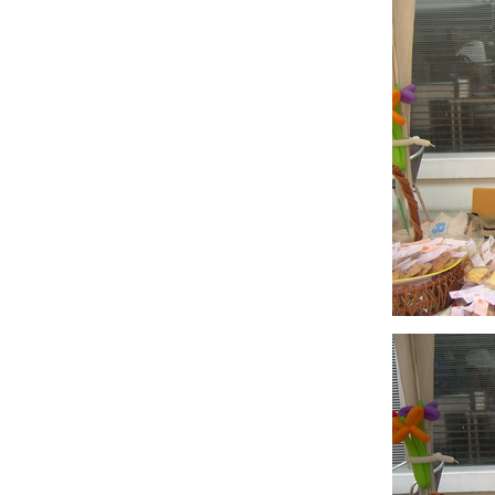
"สืบซ่อนรัก" ผลงานซีรีย์นิยายสืบสวนชุดแรก
ของ tiara ค่ะ
ข่าวดี! สำหรับแฟนนิยายสืบสวนของ tiara ค่ะ
ประกาศรายชื่อแฟนเพจ 'By tiara' รับของที่
ระลึกนะคะ
วิธีอ่านนิยายชุด “Wedding Plan แผนรักไม่
จำกัดหัวใจ” ให้สนุก
Wedding Plan แผนรักไม่จำกัดหัวใจ...ผลงาน
ของ 5 นักเขียน
"วิวาห์ล่มไม่ล้มรัก" : ความรู้สึกดี...ที่เรียกว่ารัก
(ชุดพิเศษ)
Love Tricks : เปิดตัวหนังสือ 'How to Love...ผูก
จรัก' หนึ่งใน Valentine's Project 2011
"How to Love...ผูกใจรัก" ความรู้สึกดี...ที่เรียก
ว่ารัก ผลงานเรื่องที่เจ็ดของ tiara
นักเขียนแจ่มใส...มาทำอะไรกัน เร็วๆ นี้ ^^
คุยเรื่องงานเขียนค่ะ >_<
หนังสั้นน่ารักๆ จากแจ่มใส ><
"อ่านรัก" นิตยสารรายสองเดือนสำหรับผู้อ่าน
นิยายแนว "ความรู้สึกดี...ที่เรียกว่ารัก"