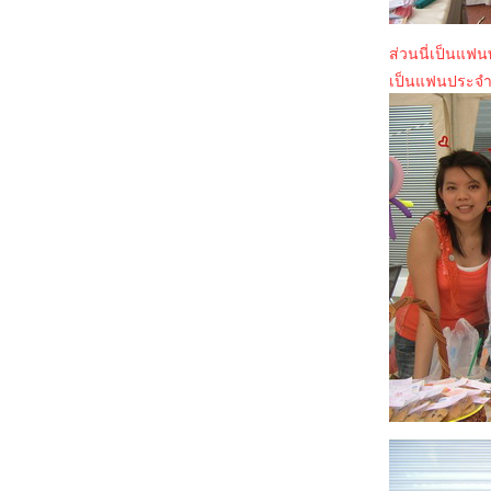
สำรวจจิต "tiara" ผ่านงานเขียนของหล่อน
"คลี่ปมร้าย คลายปมรัก" ความรู้สึกดี...ที่เรียกว่า
ส่วนนี่เป็นแฟน
รัก ชุดพิเศษ
เป็นแฟนประจำ 
ของขวัญวาเลนไทน์ จากผู้ชายโรแมนติก
หนังสือเล่มที่สามของ tiara
อบมาเล่าเรื่องการเขียน
นอนไม่หลับ เลยลุกมา up blog ^^
ลิลลี่สี่ขาวกับสาวน้อยของผม : ความรู้สึกดี...ที่
เรียกว่ารัก 27
มีเรื่องจะสารภาพ...
กำลังเขียนเรื่องรักวัยเรียน..เป็นเรื่องที่สามจ้ะ
ประชาสัมพันธ์ห้อง "แบ่งกันอ่าน" ในเว็บไซต์
ของแจ่มใส
ร่วมส่งเสด็จสู่สวรรคาลัย...
กลับจากตะลอนทัวร์แล้วจ้า!!!
ตะลอนทัวร์...ตะลอนเที่ยว
หนุ่มรับเหมากับสาวแบรนด์เนม : ความรู้สึก
ดี...ที่เรียกว่ารัก เล่มที่ 25
tiara ไปทำอะไรที่งานหนังสือ ครั้งที่ 12
พบกันที่งานมหกรรมหนังสือระดับชาติ ครั้งที่ 12