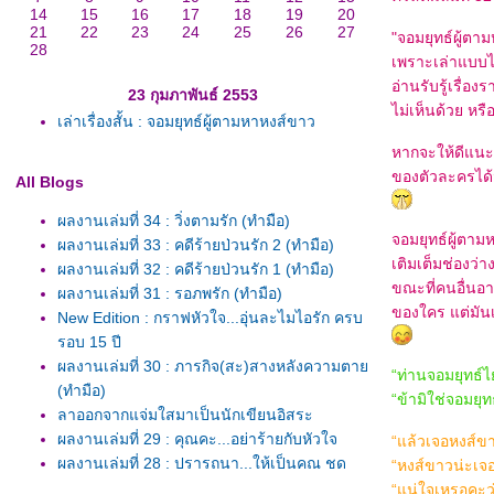
14
15
16
17
18
19
20
21
22
23
24
25
26
27
"จอมยุทธ์ผู้ตาม
28
เพราะเล่าแบบไม
อ่านรับรู้เรื่อ
23 กุมภาพันธ์ 2553
ไม่เห็นด้วย หร
เล่าเรื่องสั้น : จอมยุทธ์ผู้ตามหาหงส์ขาว
หากจะให้ดีแนะน
ของตัวละครได้มา
All Blogs
ผลงานเล่มที่ 34 : วิ่งตามรัก (ทำมือ)
จอมยุทธ์ผู้ตา
ผลงานเล่มที่ 33 : คดีร้ายป่วนรัก 2 (ทำมือ)
เติมเต็มช่องว่
ผลงานเล่มที่ 32 : คดีร้ายป่วนรัก 1 (ทำมือ)
ขณะที่คนอื่นอ
ผลงานเล่มที่ 31 : รอภพรัก (ทำมือ)
ของใคร แต่มันเ
New Edition : กราฟหัวใจ...อุ่นละไมไอรัก ครบ
รอบ 15 ปี
ผลงานเล่มที่ 30 : ภารกิจ(สะ)สางหลังความตา
“ท่านจอมยุทธ์ไย
(ทำมือ)
“ข้ามิใช่จอมยุท
ลาออกจากแจ่มใสมาเป็นนักเขียนอิสระ
ผลงานเล่มที่ 29 : คุณคะ...อย่าร้ายกับหัวใจ
“แล้วเจอหงส์ขา
ผลงานเล่มที่ 28 : ปรารถนา...ให้เป็นคุณ ชุด
“หงส์ขาวน่ะเจอ
Wishing you
“แน่ใจเหรอคะว่