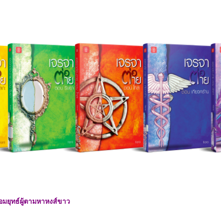
: จอมยุทธ์ผู้ตามหาหงส์ขาว