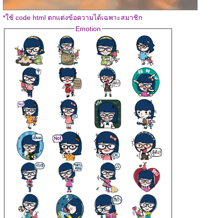
*ใช้ code html ตกแต่งข้อความได้เฉพาะสมาชิก
Emotion