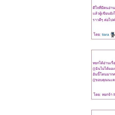
"สืบซ่อนรัก" ผลงานซีรีย์นิยายสืบสวนชุดแรก
ดีใจที่มีคนอ่า
ของ tiara ค่ะ
ล้วผู้เขียนยั
ข่าวดี! สำหรับแฟนนิยายสืบสวนของ tiara ค่ะ
ประกาศรายชื่อแฟนเพจ 'By tiara' รับของที่
ราวดีๆ ต่อไปค
ระลึกนะคะ
วิธีอ่านนิยายชุด “Wedding Plan แผนรักไม่
ดย:
tiara
จำกัดหัวใจ” ให้สนุก
Wedding Plan แผนรักไม่จำกัดหัวใจ...ผลงาน
ของ 5 นักเขียน
"วิวาห์ล่มไม่ล้มรัก" : ความรู้สึกดี...ที่เรียกว่ารัก
(ชุดพิเศษ)
หยกได้อ่านเรื่อ
Love Tricks : เปิดตัวหนังสือ 'How to Love...ผูก
((ฉันไม่ได้มอ
จรัก' หนึ่งใน Valentine's Project 2011
อันนี้โดนมากคะ
"How to Love...ผูกใจรัก" ความรู้สึกดี...ที่เรียก
((ขอบคุณนะคะ.
ว่ารัก ผลงานเรื่องที่เจ็ดของ tiara
นักเขียนแจ่มใส...มาทำอะไรกัน เร็วๆ นี้ ^^
คุยเรื่องงานเขียนค่ะ >_<
ดย: หยกจ้า I
หนังสั้นน่ารักๆ จากแจ่มใส ><
"อ่านรัก" นิตยสารรายสองเดือนสำหรับผู้อ่าน
นิยายแนว "ความรู้สึกดี...ที่เรียกว่ารัก"