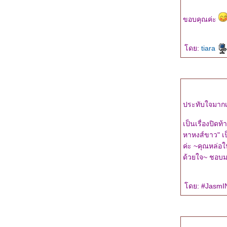
"รอยรักในลางร้าย" : ความรู้สึกดี...ที่เรียกว่ารัก
ขอบคุณค่ะ
เล่มที่สิบหก
จ้งข่าวหนังสือเล่มใหม่..."รอยรักในลางร้าย"
"สายลับพรางรัก" : ความรู้สึกดี...ที่เรียกว่ารัก
ดย:
tiara
เล่มที่สิบห้า
จ้งข่าวดีสำหรับคนที่รอ "คุณเต้" อยู่ค่ะ ^^
"แรงแค้น... แสนรัก" : ความรู้สึกดี... ที่เรียกว่า
รัก ผลงานเล่มที่สิบสี่
มีข่าวหนังสือเล่มใหม่มาบอกค่ะ ^^
ประทับใจมากเ
เขียนถึงริซ่า (สืบซ่อนรัก)
"สืบซ่อนรัก ตอน รำพันเลือด" เล่มสุดท้ายในซี
เป็นเรื่องปิดท้
รีส์สืบซ่อนรัก
หาหงส์ขาว" เป็นพล๊อตเรื่องที่แปลกไม่เหมือนทั่วๆ ไป ชอบค่ะชอบมีสีสันกับความรักดี
งานเปิดตัวหนังสือชุด Love Jewelry : อัญมณี
ค่ะ ~คุณหล่อในความคิดของฉันค่ะ เพราะฉันไม่ได้มองคุณด้วยสายตา ฉันมองคุณ
ห่งรัก
ด้วยใจ~ ชอบม
"สืบซ่อนรัก ตอน ทางผ่านฝัน" เล่มที่สามในซีรีส์
สืบซ่อนรัก
ดย: #JasmINe
"เพชรพราย...ประกายรัก" หนึ่งในโปรเจ็ก "Love
Jewelry : อัญมณีแห่งรัก"
อัพเดตงานเขียนต้นปีนี้ค่ะ ^^
ชวนเล่มเกมและแจ้งเรื่องงานเขียนเล่มใหม่ค่ะ