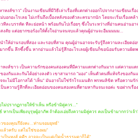
หาหงส์ขาว" เป็นงานเขียนที่มีวิธีเล่าเรื่องที่แตกต่างออกไปจากงานเขียนเรื่อ
่บอกอะไรเลย ไม่เกริ่นถึงเบื้องหลังของตัวละครมากนัก โดยจะเริ่มเรื่องค
งราวทีละบรรทัด ทีละย่อหน้า พร้อมกันไปเรื่อยๆ ซึ่งในระหว่างที่อ่านคนอ่านอาจจ
ือสงสัย แต่อยากขอร้องให้ตั้งใจอ่านจนจบแล้วคุณผู้อ่านจะอืมมมมม...
ำให้อ่านรอบที่สอง และรอบที่สาม คุณผู้อ่านอาจจะรับรู้ถึงความละเอียดอ่อ
กขึ้น ลึกซึ้งขึ้น หากอ่านแล้วไม่รู้สึกอะไรเลยผู้เขียนก็ขอน้อมรับความผิดพ
มหาหงส์ขาว เป็นความรักของคนสองคนที่มีความแตกต่างกันมาก แต่ความแตกต
างของกันและกันได้อย่างลงตัว เขาสามารถ "มอง" เห็นตัวตนที่แท้จริงของกัน
าจจะไม่มีโอกาสได้ "เห็น" มันอาจไม่ใช่รักโรแมนติก พรหมลิขิต หรือความร
ป็นความรู้สึกที่ละเอียดอ่อนของคนสองคนที่ตามหากันจนเจอค่ะ ขอฝากเรื่อง
ไม่ปรากฏกายให้ข้าเห็น หรือข้ามิคู่ควร...”
ธ์ หากเป็นเพียงบุรุษผู้อาภัพ ถ้าต้องเอ่ยถึงความมิคู่ควร คงเป็นข้ามากกว่าเจ้า
วของคุณรึยังคะ...ท่านจอมยุทธ์”
แล้วครับ แต่ไม่ใช่ของผม”
าเป็นหงส์ ดูดีๆ อาจจะเป็นแค่เป็ดน้ำธรรมดาก็ได้”