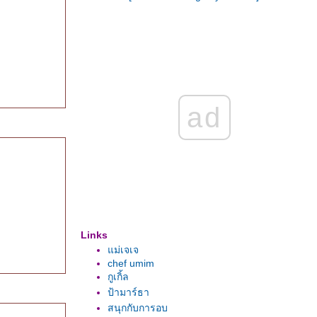
ad
Links
ม่เจเจ
chef umim
กูเกิ้ล
ป้ามาร์ธา
สนุกกับการอบ