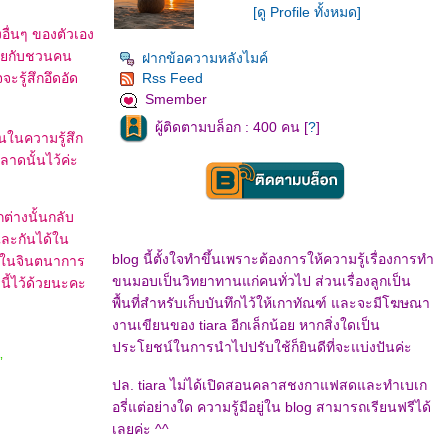
[ดู Profile ทั้งหมด]
งอื่นๆ ของตัวเอง
ล้ายกับชวนคน
ฝากข้อความหลังไมค์
ะรู้สึกอึดอัด
Rss Feed
Smember
ผู้ติดตามบล็อก : 400 คน [
?
]
นในความรู้สึก
ลาดนั้นไว้ค่ะ
่างนั้นกลับ
และกันได้ใน
blog นี้ตั้งใจทำขึ้นเพราะต้องการให้ความรู้เรื่องการทำ
ักในจินตนาการ
ขนมอบเป็นวิทยาทานแก่คนทั่วไป ส่วนเรื่องลูกเป็น
นี้ไว้ด้วยนะคะ
พื้นที่สำหรับเก็บบันทึกไว้ให้เกาทัณฑ์ และจะมีโฆษณา
งานเขียนของ tiara อีกเล็กน้อย หากสิ่งใดเป็น
ประโยชน์ในการนำไปปรับใช้ก็ยินดีที่จะแบ่งปันค่ะ
”
ปล. tiara ไม่ได้เปิดสอนคลาสชงกาแฟสดและทำเบเก
อรี่แต่อย่างใด ความรู้มีอยู่ใน blog สามารถเรียนฟรีได้
เลยค่ะ ^^