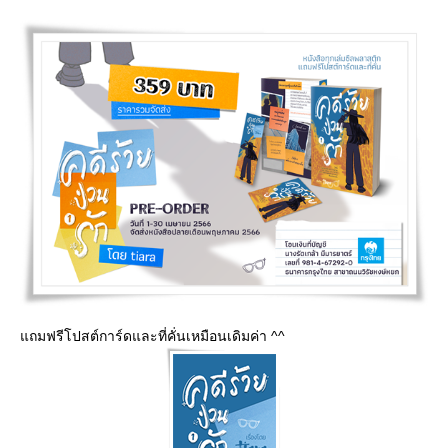
ถมฟรีโปสต์การ์ดและที่คั่นเหมือนเดิมค่า ^^