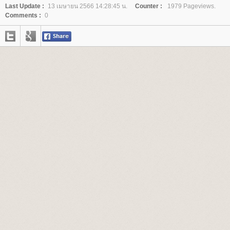
Last Update :
13 เมษายน 2566 14:28:45 น.
Counter :
1979 Pageviews.
Comments :
0