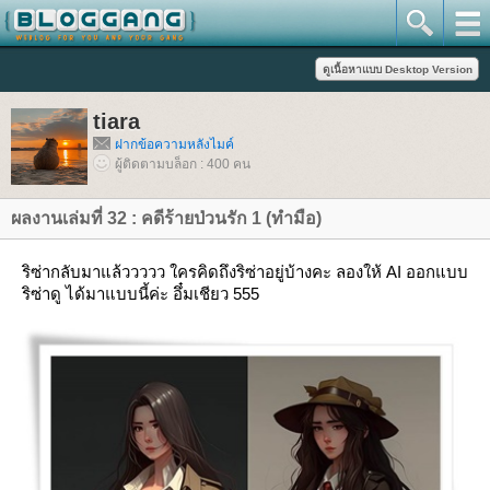
tiara
ฝากข้อความหลังไมค์
ผู้ติดตามบล็อก : 400 คน
ผลงานเล่มที่ 32 : คดีร้ายป่วนรัก 1 (ทำมือ)
ริซ่ากลับมาแล้ววววว ใครคิดถึงริซ่าอยู่บ้างคะ ลองให้ AI ออกแบบ
ริซ่าดู ได้มาแบบนี้ค่ะ อึ๋มเชียว 555