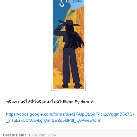
พรีออเดอร์ได้ที่นี่หรือหลังไมค์ไปที่เพจ By tiara ค่ะ
https://docs.google.com/forms/d/e/1FAIpQLSdF4cj1cVgqmB5k7G-
_7TuLzxUCOXwkgfUmfBw2q5klP8l_Qw/viewform
Create Date :
13 เมษายน 2566