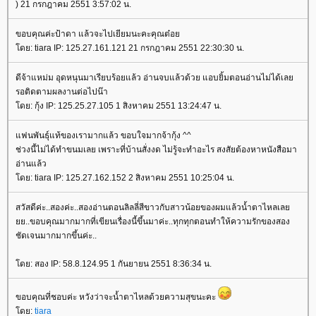
) 21 กรกฎาคม 2551 3:57:02 น.
ขอบคุณค่ะป้าดา แล้วจะไปเยียมนะคะคุณต๋อ
ดย: tiara IP: 125.27.161.121 21 กรกฎาคม 2551 22:30:30 น.
ดีจ้าแหม่ม อุดหนุนมาเรียบร้อยแล้ว อ่านจบแล้วด้วย แอบยิ้มตอนอ่านไม่ได้เล
รอติดตามผลงานต่อไปน๊า
ดย: กุ้ง IP: 125.25.27.105 1 สิงหาคม 2551 13:24:47 น.
ฟนพันธุ์แท้ของเรามากแล้ว ขอบใจมากจ้ากุ้ง ^^
ช่วงนี้ไม่ได้ทำขนมเลย เพราะที่บ้านสั่งงด ไม่รู้จะทำอะไร สงสัยต้องหาหนังสือมา
อ่านแล้ว
ดย: tiara IP: 125.27.162.152 2 สิงหาคม 2551 10:25:04 น.
สวัสดีค่ะ..สองค่ะ..สองอ่านตอนลิลลี่สีขาวกับสาวน้อยของผมแล้วน้ำตาไหลเล
..ขอบคุณมากมากที่เขียนเรื่องนี้ขึ้นมาค่ะ..ทุกทุกตอนทำให้ความรักของสอง
ชัดเจนมากมากขึ้นค่ะ..
ดย: สอง IP: 58.8.124.95 1 กันยายน 2551 8:36:34 น.
ขอบคุณที่ชอบค่ะ หวังว่าจะน้ำตาไหลด้วยความสุขนะคะ
ดย:
tiara