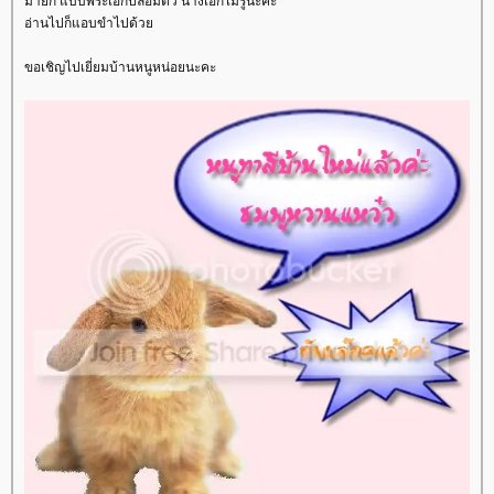
ม่ายก็ แบบพระเอกปลอมตัว นางเอกไม่รู้น่ะค่ะ
อ่านไปก็แอบขำไปด้ว
ขอเชิญไปเยี่ยมบ้านหนูหน่อยนะคะ