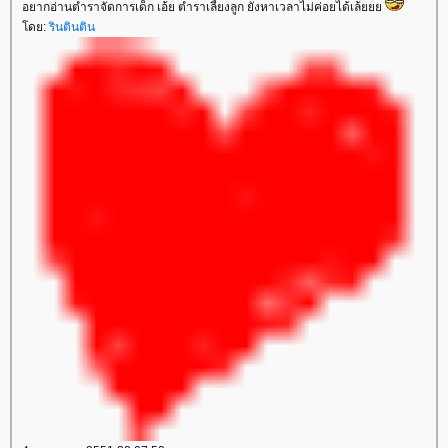
อยากอ่านตำราจัดการเด็ก เอ้ย ตำราเลี้ยงลูก ยังหาเวลาไม่ค่อยได้เล้
ดย:
รินตินติน