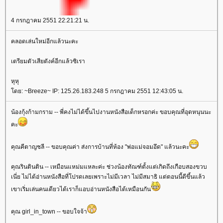
4 กรกฎาคม 2551 22:21:21 น.
คลอดเล่นใหม่อีกแล้วนะคะ
เตรียมตัวเสียตังค์อีกแล้วซิเรา
หุหุ
ดย: ~Breeze~ IP: 125.26.183.248 5 กรกฎาคม 2551 12:43:05 น.
น้องกุ้งก้ามกราม -- พี่คงไม่ได้ขึ้นไปงานหนังสือเด็กหรอกค่ะ ขอบคุณที่อุดหนุนนะ
คะ
คุณคีตาญชลี -- ขอบคุณค่า ส่งการบ้านที่ห้อง "พ่อแม่จอมอึด" แล้วนะคะ
คุณรินตินติน -- เหมือนแหม่มแหละค่ะ ช่วงน้องทัณฑ์ตั้งแต่เกิดถึงเกือบสองขวบ
เนี่ย ไม่ได้อ่านหนังสือที่โปรดเลยเพราะไม่มีเวลา ไม่มีสมาธิ แต่ตอนนี้ดีขึ้นแล้ว
เขาเริ่มเล่นคนเดียวได้เราก็แอบอ่านหนังสือได้เหมือนกัน
คุณ girl_in_town -- ขอบใจจ้า