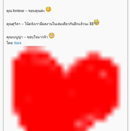
คุณ fordear -- ขอบคุณค่ะ
คุณศุวิลา -- โน้ตจังเรามีผลงานในเล่มเดียวกันอีกแล้วนะ อิอิ
คุณเบบูญ่า -- ขอบใจมากจ้า
ดย:
tiara