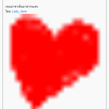
เจนเอาชาเย็นมาฝากนะค่ะ
ดย:
Lady_Jane