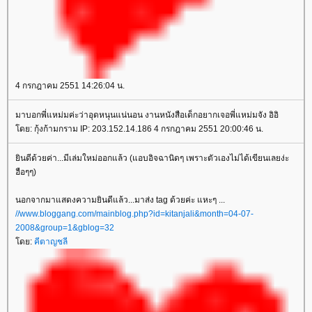
4 กรกฎาคม 2551 14:26:04 น.
มาบอกพี่แหม่มค่ะว่าอุดหนุนแน่นอน งานหนังสือเด็กอยากเจอพี่แหม่มจัง อิอิ
ดย: กุ้งก้ามกราม IP: 203.152.14.186 4 กรกฎาคม 2551 20:00:46 น.
ินดีด้วยค่า...มีเล่มใหม่ออกแล้ว (แอบอิจฉานิดๆ เพราะตัวเองไม่ได้เขียนเลยง่ะ
ฮือๆๆ)
นอกจากมาแสดงความยินดีแล้ว...มาส่ง tag ด้วยค่ะ แหะๆ ...
//www.bloggang.com/mainblog.php?id=kitanjali&month=04-07-
2008&group=1&gblog=32
ดย:
คีตาญชลี