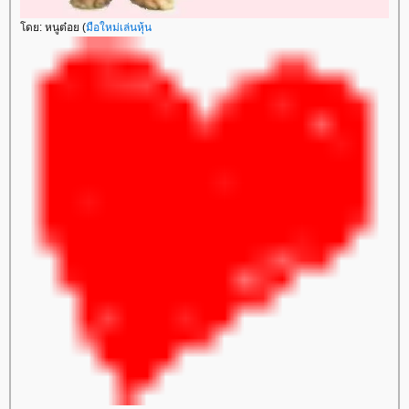
ดย: หนูต๋อย (
มือใหม่เล่นหุ้น