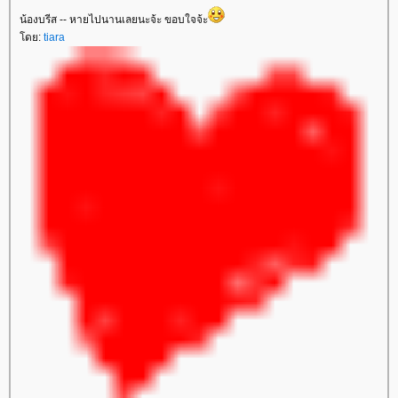
น้องบรีส -- หายไปนานเลยนะจ้ะ ขอบใจจ้ะ
ดย:
tiara