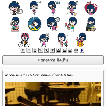
สวัสดีค่ะ เจนขอให้หนังสือขายดีดีนะค่ะ เป็นกำลังใจให้ค่ะ