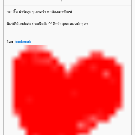
กะ กรี๊ด น่ารักสุดๆ เลยคร่า พ่อน้องเกาทัณฑ์
พิมพ์ดีด้วยอ่ะค่ะ ประณีตจัง ^^ อิจจ๋าคุณแหม่มมั่กๆ ฮา
ดย:
bookmark