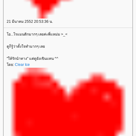
21 มีนาคม 2552 20:53:36 น.
อ...โรแมนติกมากๆ เลยค่ะพี่แหม่ม >_<
ดูก็รู้ว่าตั้งใจทำมากๆ เล
"ให้รักนำทาง" แค่ดูยังเขินแทน ^^
ดย:
Clear Ice