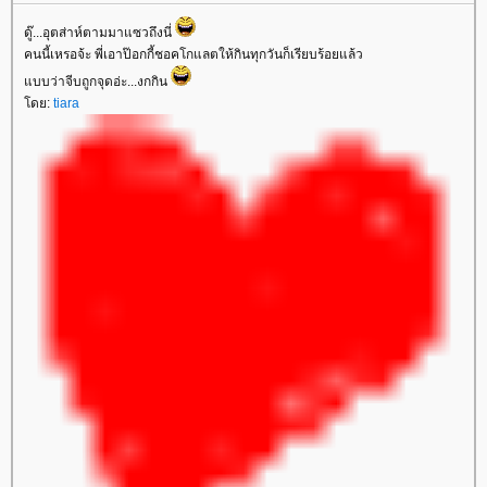
ดู๊...อุตส่าห์ตามมาแซวถึงนี่
คนนี้เหรอจ้ะ พี่เอาป๊อกกี้ชอคโกแลตให้กินทุกวันก็เรียบร้อยแล้ว
บบว่าจีบถูกจุดอ่ะ...งกกิน
ดย:
tiara