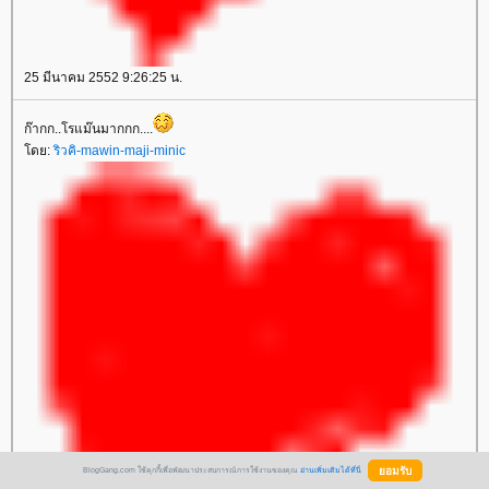
25 มีนาคม 2552 9:26:25 น.
ก๊ากก..โรแม๊นมากกก....
ดย:
ริวคิ-mawin-maji-minic
BlogGang.com ใช้คุกกี้เพื่อพัฒนาประสบการณ์การใช้งานของคุณ
อ่านเพิ่มเติมได้ที่นี่