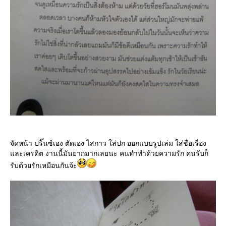
จัดหน้า ปริ๊นซ์เอง ตัดเอง ไสกาว ใส่ปก ออกแบบรูปเล่ม ใส่ชื่อเรื่อง
ละเครดิต งานนี้มันยากมากเลยนะ คนทำทำด้วยความรัก คนรับก็
รับด้วยรักเหมือนกันจ้ะ