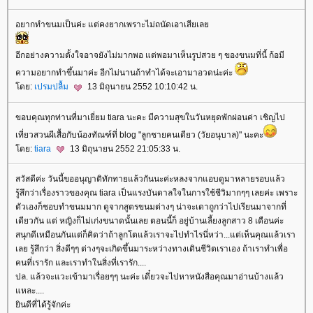
อยากทำขนมเป็นค่ะ แต่คงยากเพราะไม่ถนัดเอาเสียเล
อีกอย่างความตั้งใจอาจยังไม่มากพอ แต่พอมาเห็นรูปสวย ๆ ของขนมที่นี้ ก้อมี
ความอยากทำขึ้นมาค่ะ อีกไม่นานถ้าทำได้จะเอามาอวดน่ะค่ะ
ดย:
เปรมปลื้ม
13 มิถุนายน 2552 10:10:42 น.
ขอบคุณทุกท่านที่มาเยี่ยม tiara นะคะ มีความสุขในวันหยุดพักผ่อนค่า เชิญไป
เที่ยวสวนผีเสื้อกับน้องทัณฑ์ที่ blog "ลูกชายคนเดียว (วัยอนุบาล)" นะคะ
ดย:
tiara
13 มิถุนายน 2552 21:05:33 น.
สวัสดีค่ะ วันนี้ขออนุญาติทักทายแล้วกันนะค่ะหลงจากแอบดูมาหลายรอบแล้ว
รู้สึกว่าเรื่องราวของคุณ tiara เป็นแรงบันดาลใจในการใช้ชีวิมากๆๆ เลยค่ะ เพราะ
ตัวเองก็ชอบทำขนมมาก ดูจากสูตรขนมต่างๆ น่าจะเดาถูกว่าไปเรียนมาจากที่
เดียวกัน แต่ หญิงก็ไม่เก่งขนาดนั้นเลย ตอนนี้ก็ อยู่บ้านเลี้ยงลูกสาว 8 เดือนค่ะ
สนุกดีเหมือนกันแต่ก็คิดว่าถ้าลูกโตแล้วเราจะไปทำไรนี่หว่า...แต่เห็นคุณแล้วเรา
เลย รู้สึกว่า สิ่งดีๆๆ ต่างๆจะเกิดขึ้นมาระหว่างทางเดินชีวิตเราเอง ถ้าเราทำเพื่อ
คนที่เรารัก และเราทำในสิ่งที่เรารัก....
ปล. แล้วจะแวะเข้ามาเรื่อยๆๆ นะค่ะ เดี๋ยวจะไปหาหนังสือคุณมาอ่านบ้างแล้ว
หละ....
ินดีที่ได้รู้จักค่ะ