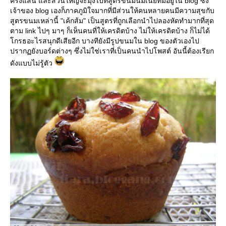
ครึ่งแสน และส่วนใหญ่จะมุ่งไปที่สูตรขนมนมเนยที่มีอยู่ใน blog ซึ่ง
เจ้าของ blog เองก็ภาคภูมิใจมากที่มีส่วนให้คนหลายคนมีความสุขกับ
สูตรขนมเหล่านี้ "เค้กส้ม" เป็นสูตรที่ถูกเลือกนำไปลองหัดทำมากที่สุด
ตาม link ไปๆ มาๆ ก็เห็นคนที่ให้เครดิตบ้าง ไม่ให้เครดิตบ้าง ก็ไม่ได้
กรธอะไรสนุกดีเสียอีก บางทียังมีรูปขนมใน blog ของตัวเองไป
ปรากฏยังบอร์ดต่างๆ ซึ่งไม่ใช่เราที่เป็นคนนำไปโพสต์ อันนี้ต้องเรียก
ดังแบบไม่รู้ตัว