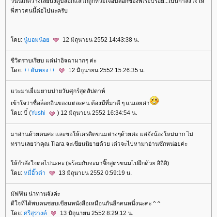
วันนี้เกิดว่างเลยนั่งดูบล็อกแล้วก็ถูกหวยเจอบล็อกของพี่เรียบร้อย...เป็นกำลังใจให้
พี่สาวคนนี้ต่อไปนะครับ
ดย:
นู๋บอมน้อ
12 มิถุนายน 2552 14:43:38 น.
ชีวิตราบเรียบ แต่น่าอิจฉามากๆ ค่ะ
ดย:
++ตันหยง++
12 มิถุนายน 2552 15:26:35 น.
วะมาเยี่ยมยามบ่ายวันศุกร์สุดสัปดาห์
เข้าใจว่าชื่อล็อกอินของแต่ละคน ต้องมีที่มาดี ๆ แน่เลยค่า
ดย: บี๋ (
Yushi
) 12 มิถุนายน 2552 16:34:54 น.
มาอ่านด้วยคนค่ะ และขอให้เครดิตขนมต่างๆด้วยค่ะ แต่ยังน้องใหม่มาก ไม่
ทราบเลยว่าคุณ Tiara จะเขียนนิยายด้วย เด๋วจะไปหามาอ่านซักหน่อยค่ะ
ห้กำลังใจต่อไปนะคะ (พร้อมกับจะมาจิ๊กสูตรขนมไปฝึกด้วย อิอิอิ)
ดย:
หมี่อิ๊วดำ
13 มิถุนายน 2552 0:59:19 น.
มัฟฟิน น่าทานจังค่ะ
ดีใจที่ได้พบคนชอบเขียนหนังสือเหมือนกันอีกคนหนึ่งนะคะ ^ ^
ดย:
ศรีสุรางค์
13 มิถุนายน 2552 8:29:12 น.