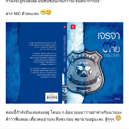
กำลังจะถูกเปิดเผย มันซับซ้อนเกินกว่าจะจินตนาการถึง"
ฝาก NIC ด้วยนะคะ
ตอนนี้กำลังปั่นเล่มสองอยู่ โดนบ.ก.อ้อนวอนมาว่าอย่าห่างกันนานนะ
ค้าาาพี่แหม่ม เดี๋ยวคนอ่านจะลืมซะก่อน พยายามอยู่นะคะ สู้ๆๆๆ