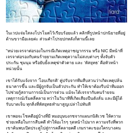
นเวปแจ่มใสลงโปรโมตไว้เรียบร้อยแล้ว คลิกที่รูปหน้าปกนิยายที่อยู่
ด้านขวามือเลยค่ะ ส่วนคำโปรยปกหลังก็ตามนี้เล
"หน่วยเจรจาต่อรองในกรณีเกิดเหตุอาชญากรรม หรือ NIC มีหน้าที่
เจรจาต่อรองกับคนร้ายยามเกิดเหตุความไม่สงบต่างๆ ทั้งจับตัว
ประกัน ชุมนุม หรือยับยั้งเหตุฆ่าตัวตาย และ ‘หัสยุทธ’ คือหัวหน้า
หน่วยนั้น
เขาได้รับแจ้งจาก ‘โอบเกียรติ’ คู่ปรับจากทีมสืบสวนว่าเกิดเหตุปล้น
ธนาคารขึ้น และมีผู้ถูกจับเป็นตัวประกัน ทำให้เขาต้องรีบนำทีมออก
ไปช่วยกู้สถานการณ์เป็นการด่วน แม้จะได้เจรจากับคนร้ายจน
เหตุการณ์เริ่มคลี่คลาย ทว่าในวินาทีที่เกิดเสียงปืนดังลั่น และมีผู้ได้
รับบาดเจ็บ ทุกสิ่งที่หัสยุทธทำมาสูญเปล่าไปทันที
เขาพอจะโชคดีอยู่บ้างที่มี หมอบุษบงกชจากแผนกนิติเวช ให้ความ
ช่วยเหลือในการสืบคดี ทำให้อะไรๆ รุดหน้าไปมาก ความจริงที่พวก
เขาค้นพบเปิดประตูไปสู่การคลี่คลายคดี เกมราคะของใครบางคน