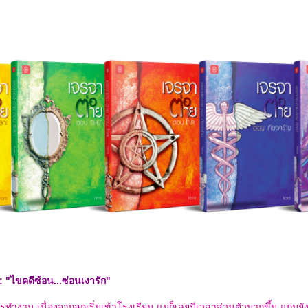
่ : "ไขคดีซ้อน...ซ่อนเงารัก"
งการทำงาน เนื่องจากลูกเริ่มเข้าโรงเรียน แม่ก็เลยมีเวลาส่วนตัวมากขึ้น แถมย