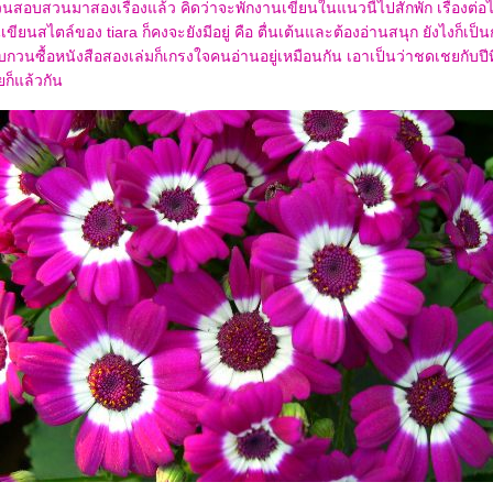
นสอบสวนมาสองเรื่องแล้ว คิดว่าจะพักงานเขียนในแนวนี้ไปสักพัก เรื่องต่
ียนสไตล์ของ tiara ก็คงจะยังมีอยู่ คือ ตื่นเต้นและต้องอ่านสนุก ยังไงก็เป็
บกวนซื้อหนังสือสองเล่มก็เกรงใจคนอ่านอยู่เหมือนกัน เอาเป็นว่าชดเชยกับปีที่แ
ยก็แล้วกัน