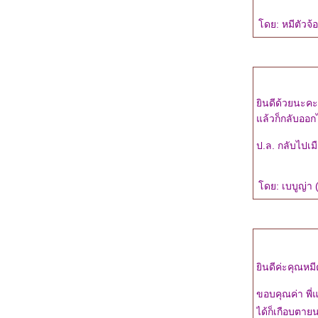
ชวนเล่มเกมและแจ้งเรื่องงานเขียนเล่มใหม่ค่ะ
"สืบซ่อนรัก" ผลงานซีรีย์นิยายสืบสวนชุดแรก
ดย: หมีตัวจ้อ
ของ tiara ค่ะ
ข่าวดี! สำหรับแฟนนิยายสืบสวนของ tiara ค่ะ
ประกาศรายชื่อแฟนเพจ 'By tiara' รับของที่
ระลึกนะคะ
วิธีอ่านนิยายชุด “Wedding Plan แผนรักไม่
ินดีด้วยนะคะพ
จำกัดหัวใจ” ให้สนุก
ล้วก็กลับออก
Wedding Plan แผนรักไม่จำกัดหัวใจ...ผลงาน
ของ 5 นักเขียน
ป.ล. กลับไปเม
"วิวาห์ล่มไม่ล้มรัก" : ความรู้สึกดี...ที่เรียกว่ารัก
(ชุดพิเศษ)
ดย: เบบูญ่า (
Love Tricks : เปิดตัวหนังสือ 'How to Love...ผูก
จรัก' หนึ่งใน Valentine's Project 2011
"How to Love...ผูกใจรัก" ความรู้สึกดี...ที่เรียก
ว่ารัก ผลงานเรื่องที่เจ็ดของ tiara
นักเขียนแจ่มใส...มาทำอะไรกัน เร็วๆ นี้ ^^
ินดีค่ะคุณหม
คุยเรื่องงานเขียนค่ะ >_<
หนังสั้นน่ารักๆ จากแจ่มใส ><
ขอบคุณค่า พี
"อ่านรัก" นิตยสารรายสองเดือนสำหรับผู้อ่าน
ได้ก็เกือบตาย
นิยายแนว "ความรู้สึกดี...ที่เรียกว่ารัก"