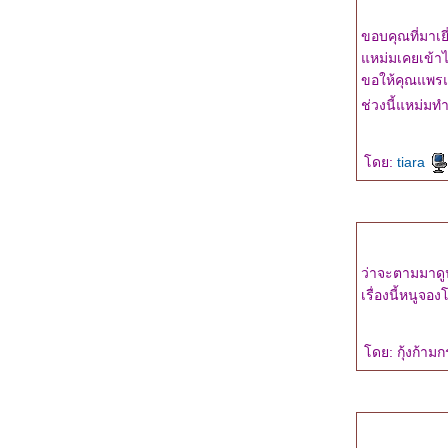
ผลงานเรื่องที่สี่ : "ไขคดีซ้อน...ซ่อนเงารัก"
สำรวจจิต "tiara" ผ่านงานเขียนของหล่อน
ขอบคุณที่มาเ
"คลี่ปมร้าย คลายปมรัก" ความรู้สึกดี...ที่เรียกว่า
หม่มเคยเข้าไป
รัก ชุดพิเศษ
ขอให้คุณแพร
ของขวัญวาเลนไทน์ จากผู้ชายโรแมนติก
ช่วงนี้แหม่มท
หนังสือเล่มที่สามของ tiara
อบมาเล่าเรื่องการเขียน
นอนไม่หลับ เลยลุกมา up blog ^^
ดย:
tiara
ลิลลี่สี่ขาวกับสาวน้อยของผม : ความรู้สึกดี...ที่
เรียกว่ารัก 27
มีเรื่องจะสารภาพ...
กำลังเขียนเรื่องรักวัยเรียน..เป็นเรื่องที่สามจ้ะ
ประชาสัมพันธ์ห้อง "แบ่งกันอ่าน" ในเว็บไซต์
ว่าจะตามมาดูน
ของแจ่มใส
เรื่องนี้หนูจอง
ร่วมส่งเสด็จสู่สวรรคาลัย...
กลับจากตะลอนทัวร์แล้วจ้า!!!
ดย: กุ้งก้าม
ตะลอนทัวร์...ตะลอนเที่ยว
หนุ่มรับเหมากับสาวแบรนด์เนม : ความรู้สึก
ดี...ที่เรียกว่ารัก เล่มที่ 25
tiara ไปทำอะไรที่งานหนังสือ ครั้งที่ 12
พบกันที่งานมหกรรมหนังสือระดับชาติ ครั้งที่ 12