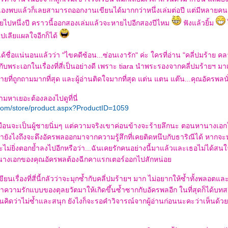
เองพบแล้วก็เลยสามารถออกงานเขียนได้มากกว่าหนึ่งเล่มต่อปี แต่มีหลายคน
ายไปหนึ่งปี คราวนี้ออกสองเล่มแล้วจะหายไปอีกสองปีไหม
ฟังแล้วยิ้ม
ปเลียแผลใจอีกก็ได้
ี่ได้ชื่อแน่นอนแล้วว่า "ไขคดีซ้อน...ซ่อนเงารัก" ค่ะ ใครที่อ่าน "คลี่ปมร้าย 
กับพระเอกในเรื่องที่สี่เป็นอย่างดี เพราะ tiara นำพระรองจากคลี่ปมร้ายฯ 
ชายที่ถูกถามมากที่สุด และผู้อ่านติดใจมากที่สุด แต่น แตน แต๊น...คุณอัครพลน
ถามหาเยอะต้องลองไปดูที่นี่
com/store/product.aspx?ProductID=1059
มือนจะเป็นผู้ชายนิ่มๆ แต่ความจริงเขาค่อนข้างจะร้ายลึกนะ ตอนหานางเอก
ำยังไงถึงจะดึงอัครพลออกมาจากความรู้สึกที่เคยติดหนึบกับธาริณีได้ หากจ
จะไม่ยิ่งตอกย้ำลงไปอีกหรือว่า...ฉันเคยรักคนอย่างนี้มาแล้วและเธอไม่ได้สนใ
่านางเอกของคุณอัครพลต้องฉีกคาแรกเตอร์ออกไปสักหน่อ
ยนเรื่องที่สี่นี้กลัวว่าจะมุกซ้ำกับคลี่ปมร้ายฯ มาก ไม่อยากให้ซ้ำทั้งพลอ
เอาความรักแบบของตุลยวัตมาให้เกิดขึ้นซ้ำซากกับอัครพลอีก ในที่สุดก็ได้บท
ยนคิดว่าไม่ซ้ำและสนุก ยังไงก็จะรอคำวิจารณ์จากผู้อ่านก่อนนะคะว่าเห็นด้วยก