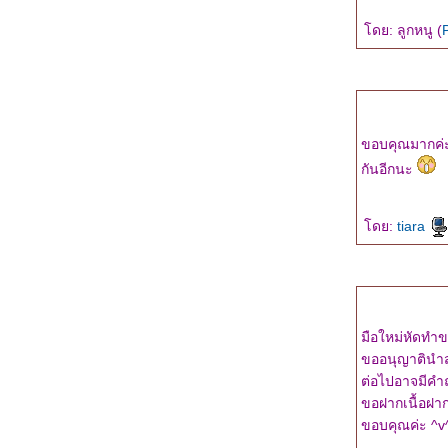
ผลงานใหม่ในงานหนังสือเดือนมีนาคม 2557
ดย: ลูกหนู (
"รอยรักในลางร้าย" : ความรู้สึกดี...ที่เรียกว่ารัก
เล่มที่สิบหก
จ้งข่าวหนังสือเล่มใหม่..."รอยรักในลางร้าย"
"สายลับพรางรัก" : ความรู้สึกดี...ที่เรียกว่ารัก
เล่มที่สิบห้า
จ้งข่าวดีสำหรับคนที่รอ "คุณเต้" อยู่ค่ะ ^^
ขอบคุณมากค่ะ
"แรงแค้น... แสนรัก" : ความรู้สึกดี... ที่เรียกว่า
กันอีกนะ
รัก ผลงานเล่มที่สิบสี่
มีข่าวหนังสือเล่มใหม่มาบอกค่ะ ^^
ดย:
tiara
เขียนถึงริซ่า (สืบซ่อนรัก)
"สืบซ่อนรัก ตอน รำพันเลือด" เล่มสุดท้ายในซี
รีส์สืบซ่อนรัก
งานเปิดตัวหนังสือชุด Love Jewelry : อัญมณี
ห่งรัก
มือใหม่หัดทำ
"สืบซ่อนรัก ตอน ทางผ่านฝัน" เล่มที่สามในซีรีส์
ขออนุญาตินำ
สืบซ่อนรัก
ต่อไปอาจมีคำ
"เพชรพราย...ประกายรัก" หนึ่งในโปรเจ็ก "Love
ขอฝากเนื้อฝา
Jewelry : อัญมณีแห่งรัก"
ขอบคุณค่ะ ^v
อัพเดตงานเขียนต้นปีนี้ค่ะ ^^