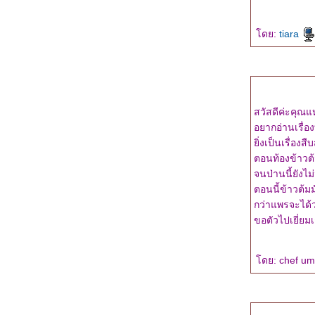
"หวานรัก...นักสืบจำเป็น" ความรู้สึกดี...ที่เรียก
ว่ารัก (ชุดพิเศษ)
ดย:
tiara
feedback "กับดักรัก" และผลงานเรื่องที่หก (แนว
สืบสวน)
"กับดักรัก" : ความรู้สึกดี...ที่เรียกว่ารัก (ชุด
พิเศษ)
จอมยุทธ์ผู้ตามหาหงส์ขาว : ความรู้สึกดี...ที่เรียก
สวัสดีค่ะคุณแ
ว่ารัก เล่ม 32
อยากอ่านเรื่อ
เล่าเรื่องสั้น : จอมยุทธ์ผู้ตามหาหงส์ขาว
ิ่งเป็นเรื่อง
อัพเดตงานเขียนและบทสนทนาจากเรื่องใหม่
ตอนท้องข้าวต้ม
เพื่อล่อใจนักอ่านค่า
จนป่านนี้ยังไ
บทสัมภาษณ์ tiara ในเดลินิวส์
ตอนนี้ข้าวต้ม
เอาผลงานของน้องชายมาดันค่า>>>K.O.M.
กว่าแพรจะได้
"Love at First Song"
ขอตัวไปเยี่ยม
เรื่องสั้นมาแล้วจ้า!!! "Don't read my mind!"
ความรู้สึกดี...ที่เรียกว่ารัก 31
ขอบคุณและขอฝากอีกเล่มค่ะ
ดย: chef umi
มาแล้วจ้า...หน้าปก "ไขคดีซ้อน...ซ่อนเงารัก"
ทำบุญด้วยหนังสือ
tiara - - นามปากกาที่ใช้มาเกือบห้าปี