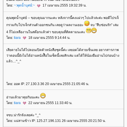
ดย:
~:พุดน้ำบุศย์:~
17 เมษายน 2555 19:32:39 น.
คุณพุดน้ำบุศย์ -- ขอบคุณมากนะคะ หลังจากนี้คงแผ่วๆ ไปแล้วล่ะค่ะ พอดีโปรเจ็
กรวมกับโปรเจ็กส่วนตัวออกชนกัน เลยดูว่าผลงานเยอะ
จบ "สืบซ่อนรัก" เล่ม
4 ก็ไม่เหลืองานในสต๊อกแล้วค่า ขอบคุณที่ติดตามนะคะ
ดย:
tiara
18 เมษายน 2555 9:14:44 น.
เสียดายไม่ได้ไปตอนเปิดตัวหนังสือชุดนี้ค่ะ เลยอดได้ลายเซ็นเลย อยากสารภาพ
ว่าตอนนี้ยังไม่ได้อ่านหนังสืิอในเซ็ตนี้เลยสักเล่ม แต่ได้ให้น้องยืมอ่านไปก่อนบ้าง
ล้ว....^_^
ดย: ออด IP: 27.130.3.36 20 เมษายน 2555 21:05:46 น.
อ่านแล้วมาคุยกันนะคะ
ดย:
tiara
22 เมษายน 2555 11:33:40 น.
จขบ.น่ารักจังเลยค่ะ ^_^
ดย: แม่สามข้าว IP: 125.27.196.131 26 เมษายน 2555 20:21:50 น.