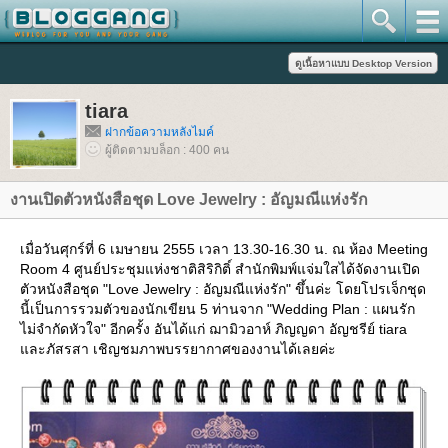
tiara
ฝากข้อความหลังไมค์
ผู้ติดตามบล็อก : 400 คน
งานเปิดตัวหนังสือชุด Love Jewelry : อัญมณีแห่งรัก
เมื่อวันศุกร์ที่ 6 เมษายน 2555 เวลา 13.30-16.30 น. ณ ห้อง Meeting
Room 4 ศูนย์ประชุมแห่งชาติสิริกิติ์ สำนักพิมพ์แจ่มใสได้จัดงานเปิด
ตัวหนังสือชุด "Love Jewelry : อัญมณีแห่งรัก" ขึ้นค่ะ โดยโปรเจ็กชุด
นี้เป็นการรวมตัวของนักเขียน 5 ท่านจาก "Wedding Plan : แผนรัก
ไม่จำกัดหัวใจ" อีกครั้ง อันได้แก่ ฌามิวอาห์ ภิญญดา อัญชรีย์ tiara
ละภัสรสา เชิญชมภาพบรรยากาศของงานได้เลยค่ะ