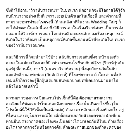
ซึ่งถ้าได้อ่าน “วิวาห์ปรารถนา” ในบทแรก นักอ่านก็จะมีโอกาสได้รู้จัก
กับนีรนาราอย่างเต็มที่ เพราะเธอเป็นตัวเอกในเรื่องนี้ และคำถามที่
ถามว่าเธอมาทำอะไรตรงนี้ (ด้านหลังเวทีในงาน Wedding Fair) ก็
จะได้คำตอบในเล่มนี้เอง ซึ่งวิธีการเล่าในเรื่องวิวาห์ล่มฯ เป็นการส่ง
ต่อฉากให้วิวาห์ปรารถนา โดยผ่านตัวละครหลักของเรื่อง เหตุการณ์
ที่เกิดในวิวาห์ล่มฯ เป็นเหตุการณ์ที่เกิดขึ้นก่อนหน้าที่จะเกิดในบทแรก
ของวิวาห์ปรารถนาค่ะ
ละวิธีการนี้ก็จะนำมาใช้บ้าง สลับกับการเจอกันซึ่งๆ หน้าของตัว
ละครในแต่ละเรื่องเลยก็มี เช่น มาดามโรซี่พบกับณัฐิรา (วิวาห์วุ่นลุ้น
คู่แท้) ที่สวนผึ้ง, ภารวี (มนตราวิวาห์หวาน) นั่งคุยกับธนวัตในผับ
ละคัทลียามาพบพอล (กับดักวิวาห์) ที่โรงพยาบาล ถ้าใครอ่านทั้ง 5
เล่มแล้วก็อาจจะรู้สึกคุ้นเคยกับสนทนาบางบทที่เคยอ่านผ่านตาไป
ล้วในฉากเหล่านี้
ความยากของการเขียนงานโปรเจ็กต์นี้คือ ต้องพยายามลงรา
ละเอียดให้ชัดเจนว่าในแต่ละจังหวะของเรื่องนั้นเกิดอะไรขึ้น (ใน
ปรเจ็กต์นี้ใช้วิธีเซ็ตเป็นเดือนค่ะ) ตัวละครหลักของเรื่องทำอะไร อยู่
ที่ไหน และอยู่ในอารมณ์ใด เมื่อต้องมาเจอกับตัวละครของนักเขียน
ท่านอื่นบรรยากาศของเรื่องจะเป็นอย่างไร มาเจอกันที่ไหน ด้วยเรื่อง
อะไร เวลากลางวันหรือกลางคืน ลักษณะภายนอกของตัวละครของ