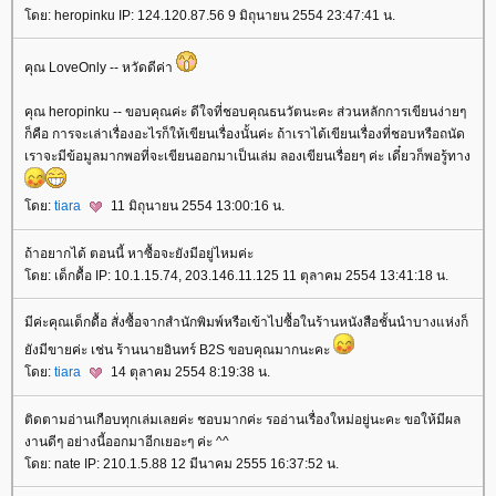
ดย: heropinku IP: 124.120.87.56 9 มิถุนายน 2554 23:47:41 น.
คุณ LoveOnly -- หวัดดีค่า
คุณ heropinku -- ขอบคุณค่ะ ดีใจที่ชอบคุณธนวัตนะคะ ส่วนหลักการเขียนง่ายๆ
ก็คือ การจะเล่าเรื่องอะไรก็ให้เขียนเรื่องนั้นค่ะ ถ้าเราได้เขียนเรื่องที่ชอบหรือถนัด
เราจะมีข้อมูลมากพอที่จะเขียนออกมาเป็นเล่ม ลองเขียนเรื่อยๆ ค่ะ เดี๋ยวก็พอรู้ทาง
ดย:
tiara
11 มิถุนายน 2554 13:00:16 น.
ถ้าอยากได้ ตอนนี้ หาซื้อจะยังมีอยู่ไหมค่ะ
ดย: เด็กดื้อ IP: 10.1.15.74, 203.146.11.125 11 ตุลาคม 2554 13:41:18 น.
มีค่ะคุณเด็กดื้อ สั่งซื้อจากสำนักพิมพ์หรือเข้าไปซื้อในร้านหนังสือชั้นนำบางแห่งก็
ังมีขายค่ะ เช่น ร้านนายอินทร์ B2S ขอบคุณมากนะคะ
ดย:
tiara
14 ตุลาคม 2554 8:19:38 น.
ติดตามอ่านเกือบทุกเล่มเลยค่ะ ชอบมากค่ะ รออ่านเรื่องใหม่อยู่นะคะ ขอให้มีผล
งานดีๆ อย่างนี้ออกมาอีกเยอะๆ ค่ะ ^^
ดย: nate IP: 210.1.5.88 12 มีนาคม 2555 16:37:52 น.