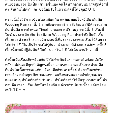
คนเขียนยาวๆ ไม่เป็น เช่น อิชั้นเอง จนโดนนักอ่านบ่นมากที่สุดคือ “พี่
คะ สั้นเกินไปค่ะ”...ค่ะ ขอน้อมรับในความผิดนี้โดยดุษฎี U_U
คราวนี้เมื่อวิธีการเขียนไม่เหมือนกัน แต่ต้องตอบโจทย์เดียวกันคือ
Wedding Plan เราทั้ง 5 รวมถึงบรรณาธิการจึงต้องหาวิธีทำงานร่วม
กัน นั่นคือ การกำหนด Timeline ของการเกิดเหตุการณ์ทั้ง 5 เรื่องนี้
นช่วงเวลาเดียวกัน โดยมีงาน Wedding Fair ประจำปีเป็นตัวเริ่ม
เรื่องและตัวจบเรื่อง อาจมีบางคนที่เพิ่มระยะเวลาของเรื่องให้ยืดยาว
ไปกว่า 1 ปีก็ไม่เป็นไร ขอให้รู้กันว่าช่วงเวลาที่ตัวละครหลักของทั้ง 5
เรื่องนั้นจะมีปฏิสัมพันธ์กันต้องภายใน 1 ปี ไม่เนิ่นนานไปจากนี้
ดังนั้นเมื่อเรื่องเกิดพร้อมกัน จึงไม่จำเป็นต้องอ่านเล่มใดก่อนเล่มใด
หลัง แต่มันจะมีจุดสำคัญตรงนี้ว่า อ่านรอบแรกจะเป็นการอ่านเพื่อ
ดื่มด่ำในเนื้อหาของแต่ละเรื่อง เมื่ออ่านครบทั้ง 5 ต้องกลับมาอ่าน
เจาะอีกรอบในจุดเชื่อมของแต่ละคนจึงจะเห็นความสำคัญของตัว
ละครนั้นๆ ทำไมต้องทำเช่นนั้น...ทำไมต้องทำให้มันวุ่นวายเช่นนี้ คำ
ตอบคือ เพราะเรื่องเกิดขึ้นพร้อมกัน แต่เราอ่านนิยายทั้ง 5 เล่มพร้อม
กันไม่ได้ Y_Y