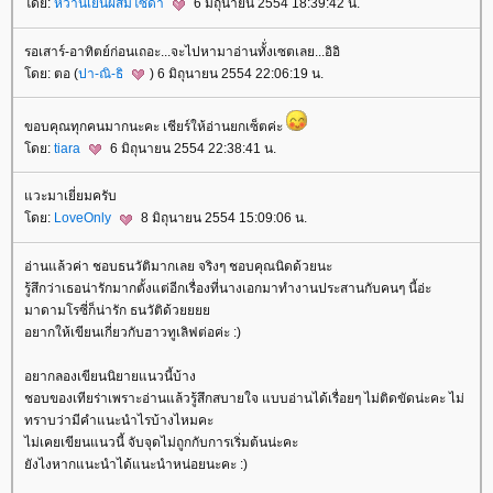
ดย:
หวานเย็นผสมโซดา
6 มิถุนายน 2554 18:39:42 น.
รอเสาร์-อาทิตย์ก่อนเถอะ...จะไปหามาอ่านทั้่งเซตเลย...อิอิ
ดย: ตอ (
ปา-ณิ-ธิ
) 6 มิถุนายน 2554 22:06:19 น.
ขอบคุณทุกคนมากนะคะ เชียร์ให้อ่านยกเซ็ตค่ะ
ดย:
tiara
6 มิถุนายน 2554 22:38:41 น.
วะมาเยี่ยมครับ
ดย:
LoveOnly
8 มิถุนายน 2554 15:09:06 น.
อ่านแล้วค่า ชอบธนวัติมากเลย จริงๆ ชอบคุณนิดด้วยนะ
รู้สึกว่าเธอน่ารักมากตั้งแต่อีกเรื่องที่นางเอกมาทำงานประสานกับคนๆ นี้อ่ะ
มาดามโรซี่ก็น่ารัก ธนวัติด้ว
อยากให้เขียนเกี่ยวกับฮาวทูเลิฟต่อค่ะ :)
อยากลองเขียนนิยายแนวนี้บ้าง
ชอบของเทียร่าเพราะอ่านแล้วรู้สึกสบายใจ แบบอ่านได้เรื่อยๆ ไม่ติดขัดน่ะคะ ไม่
ทราบว่ามีคำแนะนำไรบ้างไหมคะ
ไม่เคยเขียนแนวนี้ จับจุดไม่ถูกกับการเริ่มต้นน่ะคะ
ังไงหากแนะนำได้แนะนำหน่อยนะคะ :)