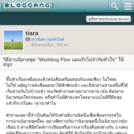
tiara
ฝากข้อความหลังไมค์
ผู้ติดตามบล็อก : 400 คน
วิธีอ่านนิยายชุด “Wedding Plan แผนรักไม่จำกัดหัวใจ” ให้
สนุก
ขึ้นหัวเรื่องเหมือนจะติวหนังสือเตรียมสอบกันเลยเชียว ไม่ใช่ค่ะ
ไม่ใช่ เผอิญว่าหนังสือออกมาได้สักพักแล้ว และมีนักอ่านส่วนหนึ่งที่ได้
เริ่มอ่านกันไปบ้างแล้ว จนเกิดคำถามตามมามากมาย เช่น ต้องอ่าน
นิยายของใครก่อนคะ หรือทำไมมีตัวละครโผล่มาแบบไม่มีปี่มีขลุ่
ล้วก็จากไปคะ เขามาทำไม
คำถามเหล่านี้จำเป็นต้องได้รับคำอธิบายนิดนึงเพื่อเพิ่มอรรถรสใน
การอ่านนิยายชุดนี้ค่ะ อย่างที่ทราบกันว่านิยายชุดนี้เป็นนิยายจากนัก
เขียน 5 ท่านที่มีสไตล์การเขียนหรือการเล่าเรื่องที่แตกต่างกัน บางคน
ถนัดเขียนยาว (เช่น น้องแอน อัญชรีย์ กับน้องปุ้ย ฌามิวอาห์) แต่บาง