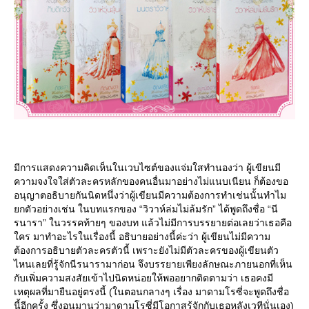
มีการแสดงความคิดเห็นในเวบไซต์ของแจ่มใสทำนองว่า ผู้เขียนมี
ความจงใจใส่ตัวละครหลักของคนอื่นมาอย่างไม่แนบเนียน ก็ต้องขอ
อนุญาตอธิบายกันนิดหนึ่งว่าผู้เขียนมีความต้องการทำเช่นนั้นทำไม
กตัวอย่างเช่น ในบทแรกของ “วิวาห์ล่มไม่ล้มรัก” ได้พูดถึงชื่อ “นี
รนารา” ในวรรคท้ายๆ ของบท แล้วไม่มีการบรรยายต่อเลยว่าเธอคือ
คร มาทำอะไรในเรื่องนี้ อธิบายอย่างนี้ค่ะว่า ผู้เขียนไม่มีความ
ต้องการอธิบายตัวละครตัวนี้ เพราะยังไม่มีตัวละครของผู้เขียนตัว
ไหนเลยที่รู้จักนีรนารามาก่อน จึงบรรยายเพียงลักษณะภายนอกที่เห็น
กับเพิ่มความสงสัยเข้าไปนิดหน่อยให้พออยากติดตามว่า เธอคงมี
เหตุผลที่มายืนอยู่ตรงนี้ (ในตอนกลางๆ เรื่อง มาดามโรซี่จะพูดถึงชื่อ
นี้อีกครั้ง ซึ่งอนุมานว่ามาดามโรซี่มีโอกาสรู้จักกับเธอหลังเวทีนั่นเอง)