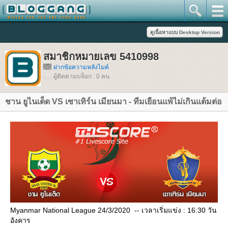
สมาชิกหมายเลข 5410998
ฝากข้อความหลังไมค์
ผู้ติดตามบล็อก : 0 คน
ชาน ยูไนเต็ด VS เซาเทิร์น เมียนมา - ทีมเยือนแพ้ไม่เกินแต้มต่อ
Myanmar National League 24/3/2020 -- เวลาเริ่มแข่ง : 16:30 วัน
อังคาร