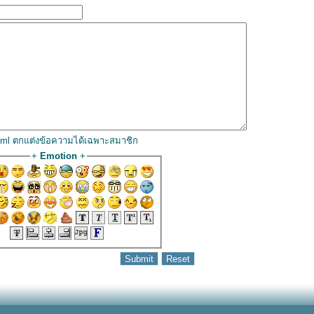
html ตกแต่งข้อความได้เฉพาะสมาชิก
+
Emotion
+