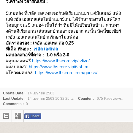
วิเคราะห์ วิจารณ์เกม :
5เกมหลัง ที่เรอัล เอสเทลเจอกับดิเรียนเกนมา แค่มีเสมอ2 แพ้3
ต่เรอัล เอสเทลเล่นในบ้านมา9เกม ได้รักษาผลงานไม่แพ้ใคร
ดยบุกชนะ5 เสมอ4 เห็นได้ว่า ทีมมีได้เปรียบในบ้าน ส่วนทา
งด้านดิเรียนเกน เล่นนอกบ้านเอาชนะยาก ฉะนั้น นัดนี้ขอเชียร์
เรอัล เอสเทลเล่นในบ้านรักษาไม่แพ้ต่อ
อัตราต่อรอง : เรอัล เอสเทล ต่อ 0.25
ทีเด็ด ฟันธง :
เรอัล เอสเทล
ผลบอลสกอร์ที่คาด : 1-0 หรือ 2-0
#ดูบอลสดฟรี
https://www.thscore.vip/tvlive/
#ผลบอลสด
https://www.thscore.vip/6.shtml
#โหวตผลบอล
https://www.thscore.com/guess/
Create Date :
14 เมษายน 2563
Last Update :
14 เมษายน 2563 10:32:25 น.
Counter :
675 Pageviews.
Comments :
0