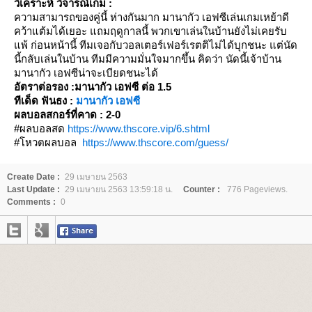
วิเคราะห์ วิจารณ์เกม :
ความสามารถของคู่นี้ ห่างกันมาก มานากัว เอฟซีเล่นเกมเหย้าดี
คว้าแต้มได้เยอะ แถมฤดูกาลนี้ พวกเขาเล่นในบ้านยังไม่เคยรับ
พ้ ก่อนหน้านี้ ทีมเจอกับวอลเตอร์เฟอร์เรตติไม่ได้บุกชนะ แต่นัด
นี้กลับเล่นในบ้าน ทีมมีความมั่นใจมากขึ้น คิดว่า นัดนี้เจ้าบ้าน
มานากัว เอฟซีน่าจะเบียดชนะได้
อัตราต่อรอง :มานากัว เอฟซี ต่อ 1.5
ทีเด็ด ฟันธง :
มานากัว เอฟซี
ผลบอลสกอร์ที่คาด : 2-0
#ผลบอลสด
https://www.thscore.vip/6.shtml
#โหวตผลบอล
https://www.thscore.com/guess/
Create Date :
29 เมษายน 2563
Last Update :
29 เมษายน 2563 13:59:18 น.
Counter :
776 Pageviews.
Comments :
0