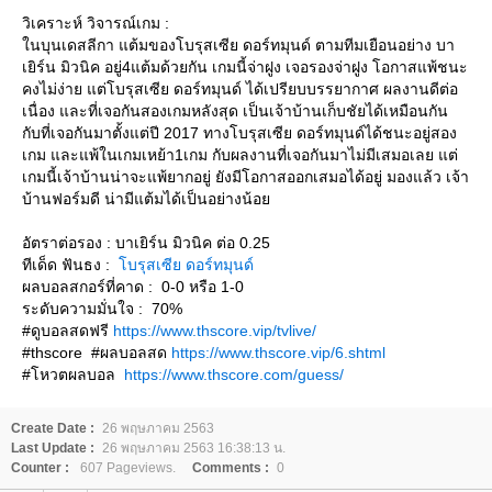
วิเคราะห์ วิจารณ์เกม :
นบุนเดสลีกา แต้มของโบรุสเซีย ดอร์ทมุนด์ ตามทีมเยือนอย่าง บา
เยิร์น มิวนิค อยู่4แต้มด้วยกัน เกมนี้จ่าฝูง เจอรองจ่าฝูง โอกาสแพ้ชนะ
คงไม่ง่าย แต่โบรุสเซีย ดอร์ทมุนด์ ได้เปรียบบรรยากาศ ผลงานดีต่อ
เนื่อง และที่เจอกันสองเกมหลังสุด เป็นเจ้าบ้านเก็บชัยได้เหมือนกัน
กับที่เจอกันมาตั้งแต่ปี 2017 ทางโบรุสเซีย ดอร์ทมุนด์ได้ชนะอยู่สอง
เกม และแพ้ในเกมเหย้า1เกม กับผลงานที่เจอกันมาไม่มีเสมอเลย แต่
เกมนี้เจ้าบ้านน่าจะแพ้ยากอยู่ ยังมีโอกาสออกเสมอได้อยู่ มองแล้ว เจ้า
บ้านฟอร์มดี น่ามีแต้มได้เป็นอย่างน้อ
อัตราต่อรอง : บาเยิร์น มิวนิค ต่อ 0.25
ทีเด็ด ฟันธง :
บรุสเซีย ดอร์ทมุนด์
ผลบอลสกอร์ที่คาด : 0-0 หรือ 1-0
ระดับความมั่นใจ : 70%
#ดูบอลสดฟรี
https://www.thscore.vip/tvlive/
#thscore #ผลบอลสด
https://www.thscore.vip/6.shtml
#โหวตผลบอล
https://www.thscore.com/guess/
Create Date :
26 พฤษภาคม 2563
Last Update :
26 พฤษภาคม 2563 16:38:13 น.
Counter :
607 Pageviews.
Comments :
0