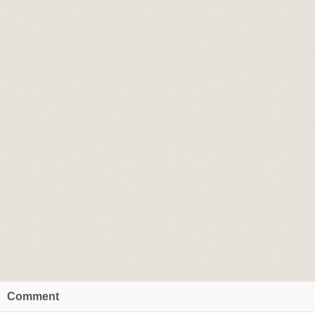
Comment