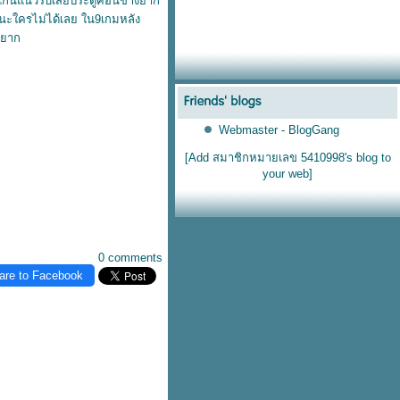
ยนเกนแนวรับเสียประตูค่อนข้างยาก
ชนะใครไม่ได้เลย ใน9เกมหลัง
ม่ยาก
Webmaster - BlogGang
[Add สมาชิกหมายเลข 5410998's blog to
your web]
0 comments
are to Facebook