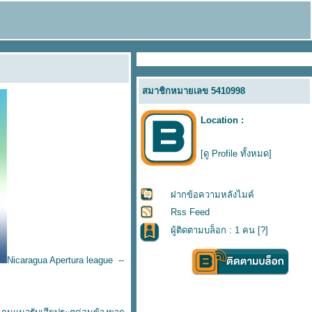
สมาชิกหมายเลข 5410998
Location :
[ดู Profile ทั้งหมด]
ฝากข้อความหลังไมค์
Rss Feed
ผู้ติดตามบล็อก : 1 คน [
?
]
Nicaragua Apertura league --