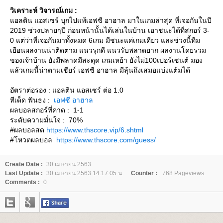
วิเคราะห์ วิจารณ์เกม :
อลติน แอสเซร์ บุกไปแพ้เอฟซี อาฮาล มาในเกมล่าสุด ที่เจอกันในปี
2019 ช่วงปลายๆปี ก่อนหน้านั้นได้เล่นในบ้าน เอาชนะได้ที่สกอร์ 3-
0 แต่ว่าที่เจอกันมาทั้งหมด 6เกม มีชนะแค่เกมเดียว และช่วงนี้ทีม
เยือนผลงานน่าติดตาม แนวรุกดี แนวรับพลาดยาก ผลงานโดยรวม
ของเจ้าบ้าน ยังมีพลาดมีสะดุด เกมเหย้า ยังไม่100เปอร์เซนต์ มอง
ล้วเกมนี้น่าตามเชียร์ เอฟซี อาฮาล มีลุ้นถึงเสมอแบ่งแต้มได้
อัตราต่อรอง : แอลติน แอสเซร์ ต่อ 1.0
ทีเด็ด ฟันธง :
เอฟซี อาฮาล
ผลบอลสกอร์ที่คาด : 1-1
ระดับความมั่นใจ : 70%
#ผลบอลสด
https://www.thscore.vip/6.shtml
#โหวตผลบอล
https://www.thscore.com/guess/
Create Date :
30 เมษายน 2563
Last Update :
30 เมษายน 2563 14:17:05 น.
Counter :
768 Pageviews.
Comments :
0