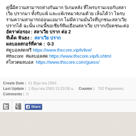
คู่นี้มีความสามารถห่างกันมาก 5เกมหลัง ที่ไพรบรามเจอกับสลา
เวีย ปรากมา ทั้งรับแพ้ และแพ้เรทมา4เกมด้วย เห็นได้ว่า ไพรบ
รามความสามารถอ่อนแอมาก ไม่มีความมั่นใจที่บุกชนะสลาเวี
ปรากได้ ฉะนั้น เกมนี้ขอเชียร์ทีมเยือนสลาเวีย ปรากเบียดชนะต่อ
อัตราต่อรอง : สลาเวีย ปราก ต่อ 2
ทีเด็ด ฟันธง :
สลาเวีย ปราก
ผลบอลสกอร์ที่คาด : 0-3
#ดูบอลสดฟรี
https://www.thscore.vip/tvlive/
#thscore #ผลบอลสด
https://www.thscore.vip/6.shtml
#โหวตผลบอล
https://www.thscore.com/guess/
Create Date :
01 มิถุนายน 2563
Last Update :
1 มิถุนายน 2563 15:23:09 น.
Counter :
702 Pageviews.
Comments :
0