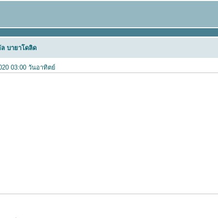
ัล บายาโดลิด
020 03:00 วันอาทิตย์