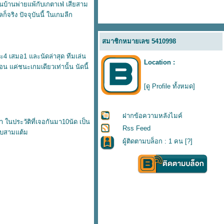
นบ้านพ่ายแพ้กับเกตาเฟ่ เสียสาม
จริง ปัจจุบันนี้ ในเกมลีก
สมาชิกหมายเลข 5410998
นะ4 เสมอ1 และนัดล่าสุด ทีมเล่น
Location :
 แค่ชนะเกมเดียวเท่านั้น นัดนี้
[ดู Profile ทั้งหมด]
ฝากข้อความหลังไมค์
 ในประวัติที่เจอกันมา10นัด เป็น
Rss Feed
ก็บสามแต้ม
ผู้ติดตามบล็อก : 1 คน [
?
]