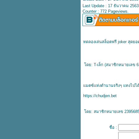
Last Update : 17 ธันวาคม 2563
ครเซียนบอลเก่ง ทำได้นะ
Counter : 772 Pageviews.
【วิเคราะห์บอล】สโต๊ค ซิตี้ VS
ท็อตแน่ม ฮ็อทสเปอร์
【วิเคราะห์บอล】เอฟเวอร์ตันVS
มนเชสเตอร์ ยูไนเต็ด
รเบิร์ต เลวานดอฟสกี้ได้รับเลือก
ทดลองเล่นสล็อตฟรี joker
สุดยอ
เป็นนักเตะยอดเยี่ยมของบุนเดสลีก้า
รอบ12
【วิเคราะห์บอล】เซบีย่า VSเรอัล
ดย: T-เล็ก (
สมาชิกหมายเลข 
บายาโดลิด
【วิเคราะห์บอล】เชฟฟิลด์ ยูไนเต็ด
VS แมนเชสเตอร์ ยูไนเต็ด
【วิเคราะห์บอล】เลสเตอร์ ซิตี้ VS
มตซ์แห่งตำนานจริงๆ แทงไปได้เ
เอฟเวอร์ตัน
https://chudjen.bet
【วิเคราะห์บอล】วูล์ฟแฮมป์ตัน
VS เชลซี
【วิเคราะห์บอล】แมนเชสเตอร์
ดย:
สมาชิกหมายเลข 239568
ูไนเต็ด VS แมนเชสเตอร์ ซิตี้
【วิเคราะห์บอล】โวล์ฟสบวร์กVS
ชื่อ :
ไอน์ทรัค แฟร้งค์เฟิร์ต
【วิเคราะห์บอล】เร้ดบูลล์ ซัลซ์บวร์