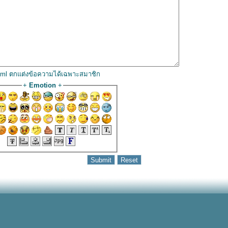
html ตกแต่งข้อความได้เฉพาะสมาชิก
+
Emotion
+