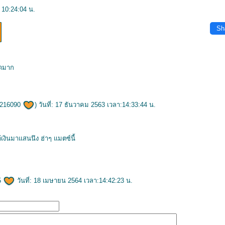
 10:24:04 น.
Sh
ดมาก
6216090
) วันที่: 17 ธันวาคม 2563 เวลา:14:33:44 น.
งินมาแสนนึง ฮ่าๆ แมตซ์นี้
5
วันที่: 18 เมษายน 2564 เวลา:14:42:23 น.