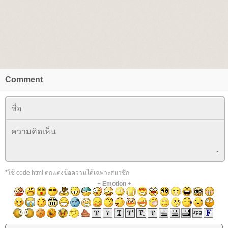
Comment
*ใช้ code html ตกแต่งข้อความได้เฉพาะสมาชิก
+
Emotion
+