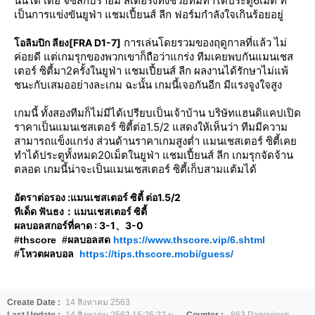
นันโด เดอ จีซัสกับราฮีม สเตอริงทั้งช่วยทีมทำได้ประตู6เม็ต ที่
เป็นการแข่งขันยูฟ่า แชมเปี้ยนส์ ลีก ฟอร์มกำลังใจเกินร้อยอยู่
การเล่นโดยรวมของฤดูกาลที่แล้ว ไม่
อลิมปิก ลียง[FRA D1-7]
ค่อยดี แต่เกมรุกของพวกเขาก็ถือว่าแกร่ง ทีมเคยพบกันแมนเชส
เตอร์ ซิตี้มา2ครั้งในยูฟ่า แชมเปี้ยนส์ ลีก ผลงานได้รักษาไม่แพ้
ชนะกับเสมออย่างละเกม ฉะนั้น เกมนี้เจอกันอีก มีแรงจูงใจสูง
เกมนี้ ทั้งสองทีมก็ไม่มีได้เปรียบเป็นเจ้าบ้าน บริษัทแฮนดิแคปเปิด
ราคาเป็นแมนเชสเตอร์ ซิตี้ต่อ1.5/2 แสดงให้เห็นว่า ทีมมีความ
สามารถแข็งแกร่ง ส่วนด้านราคาเกมสูงต่ำ แมนเชสเตอร์ ซิตี้เค
ทำได้ประตูทั้งหมด20เม็ตในยูฟ่า แชมเปี้ยนส์ ลีก เกมรุกจัดจ้าน
ตลอด เกมนี้น่าจะเป็นแมนเชสเตอร์ ซิตี้เก็บสามแต้มได้
อัตราต่อรอง :แมนเชสเตอร์ ซิตี้ ต่อ1.5/2
ทีเด็ด ฟันธง：
มนเชสเตอร์ ซิตี้
ผลบอลสกอร์ที่คาด : 3-1、3-0
#thscore #ผลบอลสด
https://www.thscore.vip/6.shtml
#โหวตผลบอล
https://tips.thscore.mobi/guess/
Create Date :
14 สิงหาคม 2563