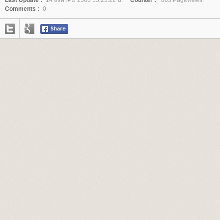
Last Update :
14 สิงหาคม 2563 15:25:22 น.
Counter :
863 Pageviews.
Comments :
0