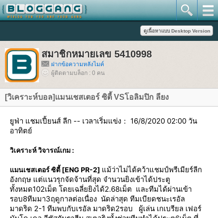
สมาชิกหมายเลข 5410998
ฝากข้อความหลังไมค์
ผู้ติดตามบล็อก : 0 คน
[วิเคราะห์บอล]แมนเชสเตอร์ ซิตี้ VSโอลิมปิก ลียง
ูฟ่า แชมเปี้ยนส์ ลีก -- เวลาเริ่มแข่ง： 16/8/2020 02:00 วัน
อาทิตย์
วิเคราะห์ วิจารณ์เกม :
ม้ว่าไม่ได้คว้าแชมป์พรีเมียร์ลีก
มนเชสเตอร์ ซิตี้ [ENG PR-2]
อังกฤษ แต่แนวรุกจัดจ้านที่สุด จำนวนยิงเข้าได้ประตู
ทั้งหมด102เม็ต โดยเฉลี่ยยิงได้2.68เม็ต และทีมได้ผ่านเข้า
รอบ8ทีมมา3ฤดูกาลต่อเนื่อง นัดล่าสุด ทีมเบียดชนะเรอัล
มาดริด 2-1 ทีมพบกับเรอัล มาดริด2รอบ ผู้เล่น เกเบรียล เฟอร์