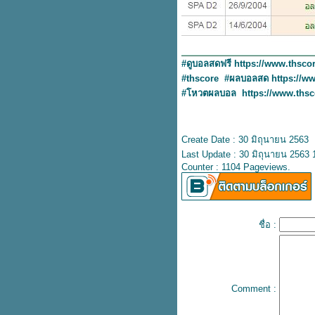
มีรางวัล ：เว็บไซต์
ฟุตบอลthscoreอัพเกรดฟังก์ชันใหม่
ครเซียนบอลเก่ง ทำได้นะ
【วิเคราะห์บอล】สโต๊ค ซิตี้ VS
#ดูบอลสดฟรี
https://www.thscore
ท็อตแน่ม ฮ็อทสเปอร์
#thscore #ผลบอลสด
https://w
【วิเคราะห์บอล】เอฟเวอร์ตันVS
#โหวตผลบอล
https://www.ths
มนเชสเตอร์ ยูไนเต็ด
รเบิร์ต เลวานดอฟสกี้ได้รับเลือก
เป็นนักเตะยอดเยี่ยมของบุนเดสลีก้า
Create Date : 30 มิถุนายน 2563
รอบ12
Last Update : 30 มิถุนายน 2563 
【วิเคราะห์บอล】เซบีย่า VSเรอัล
Counter : 1104 Pageviews.
บายาโดลิด
【วิเคราะห์บอล】เชฟฟิลด์ ยูไนเต็ด
VS แมนเชสเตอร์ ยูไนเต็ด
【วิเคราะห์บอล】เลสเตอร์ ซิตี้ VS
ชื่อ :
เอฟเวอร์ตัน
【วิเคราะห์บอล】วูล์ฟแฮมป์ตัน
VS เชลซี
【วิเคราะห์บอล】แมนเชสเตอร์
Comment :
ูไนเต็ด VS แมนเชสเตอร์ ซิตี้
【วิเคราะห์บอล】โวล์ฟสบวร์กVS