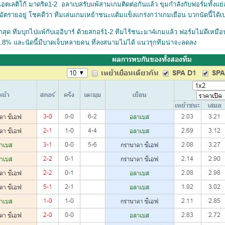
แอตเลติโก้ มาดริด1-2 อลาเบสรับแพ้สามเกมติดต่อกันแล้ว ขุมกำลังกับฟอร์มทั้งแ
อัตรายอยู่ โชคดีว่า ทีมเล่นเกมเหย้าชนะแต้มแข็งแกร่งกว่าเกมเยือน บวกนัดนี้ได้เ
าสุด ทีมบุกไปแพ้กับเออิบาร์ ด้วยสกอร์1-2 ทีมไร้ชนะมา4เกมแล้ว ฟอร์มไม่ดีเหมื
8.8% และนัดนี้มีบาดเจ็บหลายคน ที่ลงสนามไม่ได้ แนวรุกทีมน่าจะลดลง