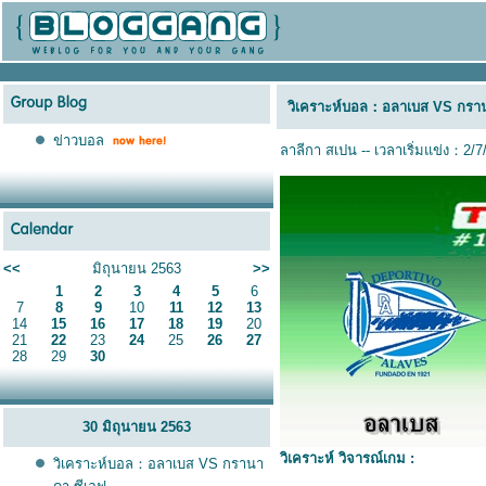
วิเคราะห์บอล：อลาเบส VS กราน
ข่าวบอล
ลาลีกา สเปน -- เวลาเริ่มแข่ง：2/7
<<
มิถุนายน 2563
>>
1
2
3
4
5
6
7
8
9
10
11
12
13
14
15
16
17
18
19
20
21
22
23
24
25
26
27
28
29
30
30 มิถุนายน 2563
วิเคราะห์ วิจารณ์เกม :
วิเคราะห์บอล：อลาเบส VS กรานา