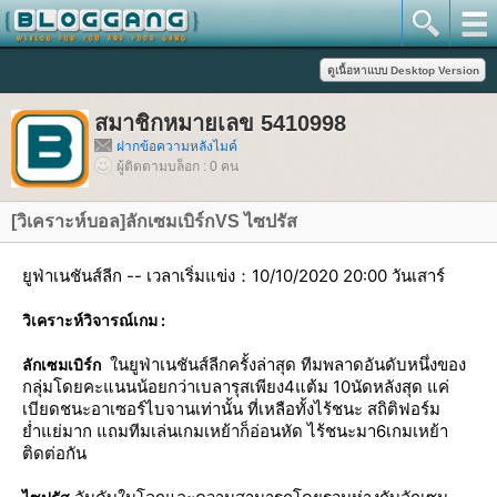
สมาชิกหมายเลข 5410998
ฝากข้อความหลังไมค์
ผู้ติดตามบล็อก : 0 คน
[วิเคราะห์บอล]ลักเซมเบิร์กVS ไซปรัส
ูฟ่าเนชันส์ลีก -- เวลาเริ่มแข่ง：10/10/2020 20:00 วันเสาร์
วิเคราะห์วิจารณ์เกม :
นยูฟ่าเนชันส์ลีกครั้งล่าสุด ทีมพลาดอันดับหนึ่งของ
ลักเซมเบิร์ก
กลุ่มโดยคะแนนน้อยกว่าเบลารุสเพียง4แต้ม 10นัดหลังสุด แค่
เบียดชนะอาเซอร์ไบจานเท่านั้น ที่เหลือทั้งไร้ชนะ สถิติฟอร์ม
่ำแย่มาก แถมทีมเล่นเกมเหย้าก็อ่อนหัด ไร้ชนะมา6เกมเหย้า
ติดต่อกัน