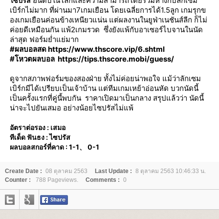
อันดับในโลกและความสามารถโดยรวมห่างกับลักเซม
ไซปรัส
เบิร์กไม่มาก ที่ผ่านมา7เกมเยือน โดยเฉลี่ยการได้1.5ลูก เกมรุกข
องเกมเยือนค่อนข้างเหนียวแน่น แต่ผลงานในยูฟ่าเนชันส์ลีก ก็ไม่
ค่อยดีเหมือนกัน แพ้2เกมรวด ซึ่งยังแพ้กับอาเซอร์ไบจานในนัด
ล่าสุด ฟอร์มย่ำแย่มาก
#ผลบอลสด
https://www.thscore.vip/6.shtml
#โหวตผลบอล
https://tips.thscore.mobi/guess/
ดูจากสภาพฟอร์มของสองฝ่าย ทั้งไม่ค่อยน่าพอใจ แม้ว่าลักเซม
เบิร์กมีได้เปรียบเป็นเจ้าบ้าน แต่ทีมเกมเหย้าอ่อนหัด บวกนัดนี้
เป็นครั้งแรกที่คู่นี้พบกัน ราคาเปิดมาเป็นกลาง สรุปแล้วว่า นัดนี้
น่าจะไปยันเสมอ อย่างน้อยไซปรัสไม่แพ้
อัตราต่อรอง : เสมอ
ทีเด็ด ฟันธง :
ไซปรัส
ผลบอลสกอร์ที่คาด : 1-1、 0-1
Create Date :
08 ตุลาคม 2563
Last Update :
8 ตุลาคม 2563 10:46:33 น.
Counter :
788 Pageviews.
Comments :
0