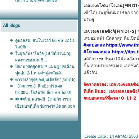
เอน VS เอชเจเค เฮลซิงกิ
เอสเจเค ไซนาโจเอน[FIN D1
เข้าได้ประตูทั้งหมด14ลูก จาก
ประตู
เอชเจเค เฮลซิงกิ[FIN D1-2]
เสมอ2 แพ้1 นัดล่าสุด ทีมเปิด
ดูบอลสด--ฮันโนเวอร์ 96 VS แอร์เบ
#ผลบอลสด
https://www.th
ไลป์ซิก
#โหวตผลบอล
https://tips
นยุคอับราโมวิช(19 ปีที่ผ่านมา)
สถิติการพบกันมา10นัดหลัง ระ
ผลงานของเชลซี...
ขึ้น ส่วนฝ่ายเอชเจเค เฮลซิงกิ
ป็อกบาซัดสุดสวย!! แมนยู บุกเฉือน
ล้วกัน
ฟูแล่ม 2-1 ทวงจ่าฝูงกลับคืน
ตารางล่าสุดของบุนเดิสลีกา(รอบ15)
อัตราต่อรอง : เอชเจเค เฮลซิงกิ
【กิจกรรม】ลีกเอิง ฝรั่งเศส
ทีเด็ด ฟันธง :
เอชเจเค เฮลซิงก
03:00น. โอลิมปิก ลียง VS ล็องส์
ผลบอลสกอร์ที่คาด : 0-1,1-2
🔊🔊ห้ามพลาด!!!【ร่วมกิจกรรม
เขียนบททีเด็ด ชิงรางวัลเงินสด แจก
ทุกวัน！】5/1/2021
ห้ามพลาด!!![ร่วมกิจกรรมเขียนบท
ทีเด็ด แจกรางวัลเงินสดประจำวัน]
มีรางวัล ：เว็บไซต์
Create Date : 14 ตุลาคม 2563
ฟุตบอลthscoreอัพเกรดฟังก์ชันใหม่