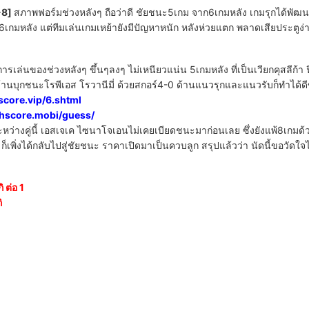
-8]
สภาพฟอร์มช่วงหลังๆ ถือว่าดี ชัยชนะ5เกม จาก6เกมหลัง เกมรุกได้พัฒ
6เกมหลัง แต่ทีมเล่นเกมเหย้ายังมีปัญหาหนัก หลังห่วยแตก พลาดเสียประตูง่าย
การเล่นของช่วงหลังๆ ขึ้นๆลงๆ ไม่เหนียวแน่น 5เกมหลัง ที่เป็นเวียกคุสลีก้
บ้านบุกชนะโรพีเอส โรวานีมี่ ด้วยสกอร์4-0 ด้านแนวรุกและแนวรับก็ทำได้ดีข
score.vip/6.shtml
.thscore.mobi/guess/
หว่างคู่นี้ เอสเจเค ไซนาโจเอนไม่เคยเบียดชนะมาก่อนเลย ซึ่งยังแพ้8เกมด้
 ก็เพิ่งได้กลับไปสู่ชัยชนะ ราคาเปิดมาเป็นควบลูก สรุปแล้วว่า นัดนี้ขอวัดใจ
 ต่อ 1
ิ